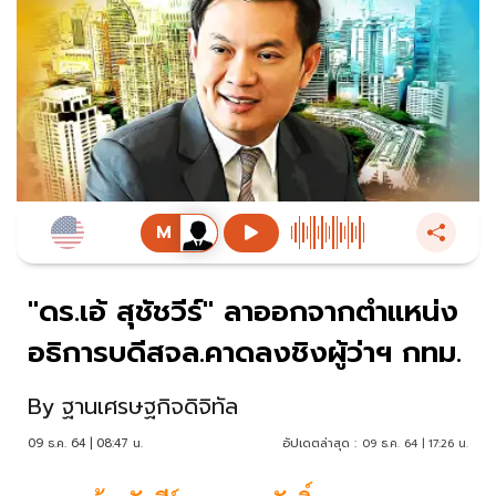
"ดร.เอ้ สุชัชวีร์" ลาออกจากตำแหน่ง
อธิการบดีสจล.คาดลงชิงผู้ว่าฯ กทม.
By
ฐานเศรษฐกิจดิจิทัล
09 ธ.ค. 64 | 08:47 น.
อัปเดตล่าสุด :
09 ธ.ค. 64 | 17:26 น.