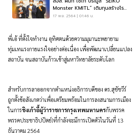
สจล. ผนึก ไซโก ประมูล “SEIKO
Monster KMITL” เติมทุนสร้างโรง
พยาบาล
17 พ.ย. 2564 | 01:46 น.
พี่เอ้ ที่ตั้งใจทำงาน อุทิศตนด้วยความมุมานะพยายาม
ทุ่มเทแรงกายแรงใจอย่างต่อเนื่อง เพื่อพัฒนาเปลี่ยนแปลง
สถาบัน จนสถาบันก้าวเข้าสู่มหาวิทยาลัยระดับโลก
สำหรับการลาออกจากตำแหน่งอธิการบดีของ ดร.สุชัชวีร์
ถูกตั้งข้อสังเกตว่าเพื่อเตรียมพร้อมในการลงสนามการเมือง
ในการ
ชิงเก้าอี้ผู้ว่าราชการกรุงเทพมหานคร
กับพรรค
พรรคประชาธิปปัตย์)ที่กำลังจะมีการเปิดตัวในวันที่ 13
ธันวาคม 2564