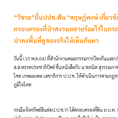
“วัชระ”ยื่นปปช.ฟัน "สฤษฏ์พงษ์ เกี่ยวข้อ
ครอบครองที่ป่าสงวนหลายร้อยไร่ในกระบี่
น่าลงพื้นที่ดูของจริงให้เห็นกับตา
วันนี้ (15 พ.ย.64) ที่สำนักงานคณะกรรมการป้องกันและ
ส.ส.พรรคประชาธิปัตย์ ยื่นหนังสือกับ นายธนิต สุวรรณกา
ไชย เกษมมงคล เลขาธิการ ป.ป.ช. ให้ดำเนินการตามกฎ
ภูมิใจไทย
กรณีแจ้งทรัพย์สินต่อป.ป.ช.ว่า ได้ครอบครองที่ดิน ภ.บ.ท. 5