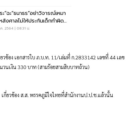
ชระ”ฉะ“ธนาธร”อย่าวิจารณ์เหมา
งหลังศาลไม่ให้ประกันเด็กทำผิด
12
ค. 2564 | 08:31 น.
ี่ยวข้อง เอกสารใบ ภ.บ.ท. 11/เล่มที่ ก.2833142 เลขที่ 44 เลข
่ จำนวนเงิน 330 บาท (สามร้อยสามสิบบาทถ้วน)
ี่ยวข้อง ส.ส. พรรคภูมิใจไทยที่สำนักงานป.ป.ช.แล้วนั้น