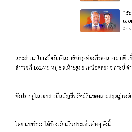
“วั
เข่
ม.1
24 ต.
และสำเนาใบเสร็จรับเงินภาษีบำรุงท้องที่ของนางเยาวดี เก
สำรวจที่ 162/49 หมู่ 8 ต.ห้วยยูง อ.เหนือคลอง จ.กระบี
ดังปรากฏในเอกสารยื่นบัญชีทรัพย์สินของนายสฤษฏ์พงษ์ เก
โดย นายวัชระ ได้ร้องเรียนในประเด็นต่างๆ ดังนี้