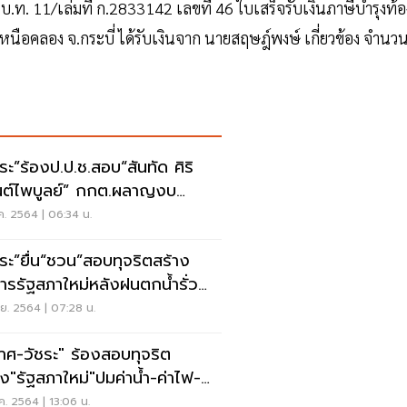
.ท. 11/เล่มที่ ก.2833142 เลขที่ 46 ใบเสร็จรับเงินภาษีบำรุงท้อ
.เหนือคลอง จ.กระบี่ ได้รับเงินจาก นายสฤษฎ์พงษ์ เกี่ยวข้อง จำนว
ชระ”ร้องป.ป.ช.สอบ“สันทัด ศิริ
นต์ไพบูลย์” กกต.ผลาญงบ
วง
ค. 2564 | 06:34 น.
ชระ”ยื่น“ชวน”สอบทุจริตสร้าง
ารรัฐสภาใหม่หลังฝนตกน้ำรั่ว
ซาก
ย. 2564 | 07:28 น.
ลาศ-วัชระ" ร้องสอบทุจริต
าง"รัฐสภาใหม่"ปมค่าน้ำ-ค่าไฟ-
ไฟ
ค. 2564 | 13:06 น.