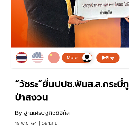
Play
“วัชระ”ยื่นปปช.ฟันส.ส.กระบี่ภ
ป่าสงวน
By
ฐานเศรษฐกิจดิจิทัล
15 พ.ย. 64 | 08:13 น.