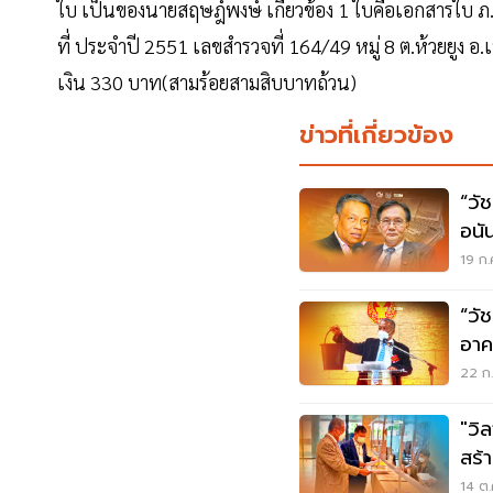
ใบ เป็นของนายสฤษฎ์พงษ์ เกี่ยวข้อง 1 ใบคือเอกสารใบ ภ.บ
ที่ ประจำปี 2551 เลขสำรวจที่ 164/49 หมู่ 8 ต.ห้วยยูง อ
เงิน 330 บาท(สามร้อยสามสิบบาทถ้วน)
ข่าวที่เกี่ยวข้อง
“วั
อนั
หล
19 ก.
“วั
อาค
ซ้ำ
22 ก.
"วิ
สร้
เสา
14 ต.