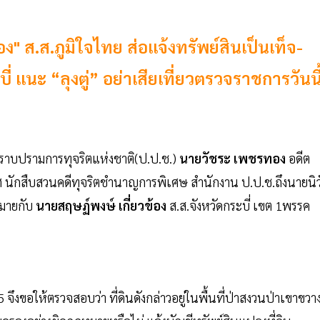
ง" ส.ส.ภูมิใจไทย ส่อแจ้งทรัพย์สินเป็นเท็จ-
 แนะ “ลุงตู่” อย่าเสียเที่ยวตรวจราชการวันนี
ปราบปรามการทุจริตแห่งชาติ(ป.ป.ช.)
นายวัชระ เพชรทอง
อดีต
ศ นักสืบสวนคดีทุจริตชำนาญการพิเศษ สำนักงาน ป.ป.ช.ถึงนายนิวั
หมายกับ
นายสฤษฏ์พงษ์ เกี่ยวข้อง
ส.ส.จังหวัดกระบี่ เขต 1พรรค
 จึงขอให้ตรวจสอบว่า ที่ดินดังกล่าวอยู่ในพื้นที่ป่าสงวนป่าเขาขวา