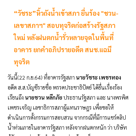
“วัชระ”หิ้วถังน้ำเข้าสภา ยื่นร้อง "ชวน-
เลขาสภาฯ" สอบทุจริตก่อสร้างรัฐสภา
ใหม่ หลังฝนตกน้ำรั่วหลายจุดในพื้นที่
อาคาร ยกคำอภิปรายอดีต สนช.แฉมี
ทุจริต
วันนี้(22 ก.ย.64) ที่อาคารรัฐสภา
นายวัชระ เพชรทอง
อดีต ส.ส.บัญชีรายชื่อ พรรคประชาธิปัตย์ ได้ยื่นเรื่องร้อง
เรียนถึง
นายชวน หลีกภัย
ประธานรัฐสภา และ นางพรพิศ
เพชรเจริญ เลขาธิการสภาผู้แทนราษฎร เพื่อขอให้
ดำเนินการตั้งกรรมการสอบสวน จากกรณีที่มีการแชร์คลิป
น้ำท่วมภายในอาคารรัฐสภา หลังจากฝนตกหนัก ว่า บริษัท