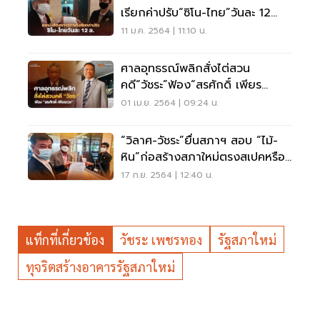
เรียกค่าปรับ“ซิโน-ไทย”วันละ 12
ล้าน
11 ม.ค. 2564 | 11:10 น.
ศาลอุทธรณ์พลิกสั่งไต่สวน
คดี“วัชระ”ฟ้อง“สรศักดิ์ เพียร
เวช”ปมงบสร้างสภาใหม่
01 เม.ย. 2564 | 09:24 น.
“วิลาศ-วัชระ”ยื่นสภาฯ สอบ “ไม้-
หิน”ก่อสร้างสภาใหม่ตรงสเปคหรือ
ไม่
17 ก.ย. 2564 | 12:40 น.
แท็กที่เกี่ยวข้อง
วัชระ เพชรทอง
รัฐสภาใหม่
ทุจริตสร้างอาคารรัฐสภาใหม่