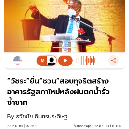
“วัชระ”ยื่น“ชวน”สอบทุจริตสร้าง
อาคารรัฐสภาใหม่หลังฝนตกน้ำรั่ว
ซ้ำซาก
By
ธวัชชัย อินทรประดิษฐ์
22 ก.ย. 64 | 07:28 น.
อัปเดตล่าสุด :
22 ก.ย. 64 | 14:33 น.