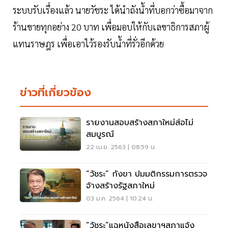
ระบบรับเรื่องแล้ว นายวัชระ ได้นำถังน้ำที่บอกว่าซื้อมาจาก
ร้านขายทุกอย่าง 20 บาท เพื่อมอบให้กับเลขาธิการสภาผู้
แทนราษฎร เพื่อเอาไว้รองรับน้ำที่รั่วอีกด้วย
ข่าวที่เกี่ยวข้อง
รายงานสอบสร้างสภาใหม่ส่อไม่
สมบูรณ์
22 เม.ย. 2563 | 08:59 น.
“วัชระ” กังขา ปมมติกรรมการตรวจ
จ้างสร้างรัฐสภาใหม่
03 ม.ค. 2564 | 10:24 น.
“วัชระ”แฉหนังสือเลขาฯสภาแจ้ง