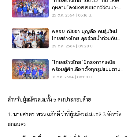
“ไทยสร้างไทย”เปิดตัว “กิติ วงษ์
กุหลาบ”ลงชิงส.ส.เขตทวีวัฒนา-
หนองแขม
25 ต.ค. 2564 | 05:16 น.
พลอย ณิชชา บุญลือ คนรุ่นใหม่
ไทยสร้างไทย ลุยช่วยน้ำท่วมกับ
คุณหญิงสุดารัตน์
29 ต.ค. 2564 | 09:28 น.
“ไทยสร้างไทย”ปักธงภาคเหนือ
พร้อมสู้ศึกเลือกตั้งทุกรูปแบบตาม
กติกา
31 ต.ค. 2564 | 08:09 น.
สำหรับผู้สมัครส.ส.ทั้ง 5 คนประกอบด้วย
1.
นายสาคร พรหมภักดี
ว่าที่ผู้สมัครส.ส.เขต 3 จังหวัด
สกลนคร