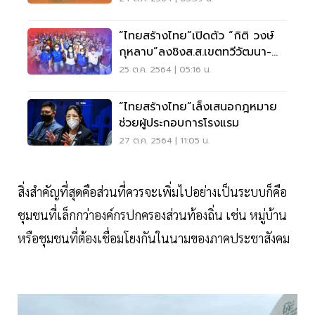
“ไทยสร้างไทย”เปิดตัว “กิติ วงษ์
กุหลาบ”ลงชิงส.ส.เขตทวีวัฒนา-
หนองแขม
25 ต.ค. 2564 | 05:16 น.
“ไทยสร้างไทย”เล็งเสนอกฎหมาย
ช่วยผู้ประกอบการโรงแรม
27 ต.ค. 2564 | 11:05 น.
สิ่งสำคัญที่สุดคือส่วนที่ควรจะเพิ่มไปอย่างเป็นระบบก็คือ
ชุมชนที่เล็กกว่าองค์กรปกครองส่วนท้องถิ่น เช่น หมู่บ้าน
หรือชุมชนที่ต้องเชื่อมโยงกันในนามของภาคประชาสังคม