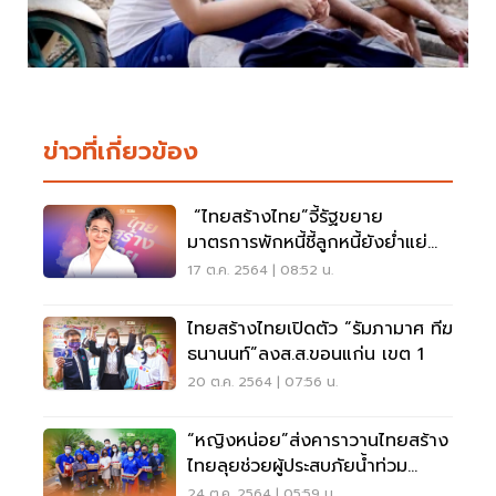
ข่าวที่เกี่ยวข้อง
“ไทยสร้างไทย”จี้รัฐขยาย
มาตรการพักหนี้ชี้ลูกหนี้ยังย่ำแย่
ไม่มีเงินจ่าย
17 ต.ค. 2564 | 08:52 น.
ไทยสร้างไทยเปิดตัว “รัมภามาศ ทีฆ
ธนานนท์”ลงส.ส.ขอนแก่น เขต 1
20 ต.ค. 2564 | 07:56 น.
“หญิงหน่อย”ส่งคาราวานไทยสร้าง
ไทยลุยช่วยผู้ประสบภัยน้ำท่วม
สุพรรณบุรี
24 ต.ค. 2564 | 05:59 น.