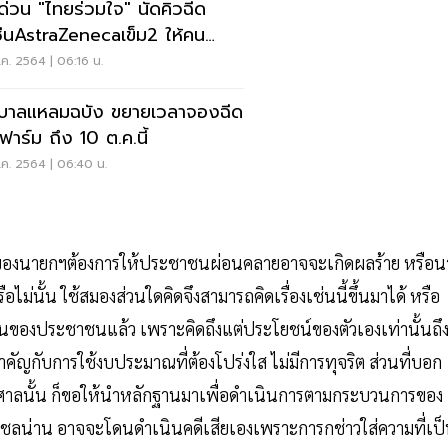
คด่วน "ไทยร่วมใจ" นัดคิวฉีด
ซีนAstraZenecaเข็ม2 ให้คน
AZเข็ม1แล้ว
ค. 2564 | 06:16 น.
บาลแหลมฉบัง ขยายเวลาจองฉีด
ฟาร์ม ถึง 10 ต.ค.นี้
ค. 2564 | 06:40 น.
ารของนายกฯต้องการให้ประชาชนผ่อนคลายอาจจะเกิดผลร้าย หรือน
ไม่นั้น ใช้สมองส่วนใดคิดจึงสามารถคิดเรื่องเช่นนี้ขึ้นมาได้ หรือ
นของประชาชนแล้ว เพราะคิดถึงแต่ประโยชน์ของตัวเองเท่านั้นถึ
ำคัญกับการใช้งบประมาณที่ต้องโปร่งใส ไม่มีการทุจริต ส่วนที่บอก
าศาลนั้น ก็ขอให้นำหลักฐานมาเพื่อดำเนินการตามกระบวนการของ
อชลน่าน อาจจะโดนดำเนินคดีเสียเองเพราะการกช่าวใส่ความที่เป