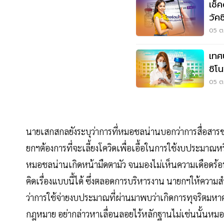
เช็
วัค
ฉีด
05 ต.
เทศ
ซิโน
05 ต.
นายเสกสกลยังระบุว่าการที่หมอชลน่านบอกว่าการสื่อส
ยกฯต้องการที่จะเลี้ยงโควิดเพื่อเอื้อในการใช้งบประมาณหรือ
หมอชลน่านเกิดหน้ามืดตามัว จนมองไม่เห็นความเดือดร้อ
คิดเรื่องแบบนี้ได้ ซึ่งตลอดการบริหารงาน นายกฯให้ความส
ว่าการใช้จ่ายงบประมาณที่ผ่านมาพบว่าเกิดการทุจริตมห
กฎหมาย อย่ากล่าวหาเลื่อนลอยไร้หลักฐานไม่เช่นนั้นหม