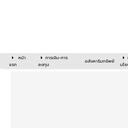
หน้า
การเงิน-การ
อสังหาริมทรัพย์
แรก
ลงทุน
นโย