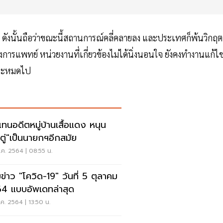
ง ดังนั้นถือว่าขณะนี้สถานการณ์คลี่คลายลง และประเทศก็พ้นวิกฤต
างการแพทย์ หน่วยงานที่เกี่ยวข้องไม่ได้นิ่งนอนใจ ยังคงทำงานแก้ไ
9 จะหมดไป
แทนอดีตหมู่บ้านเสื้อแดง หนุน
กตู่"เป็นนายกฯอีกสมัย
ค. 2564 | 08:55 น.
ข่าว "โควิด-19" วันที่ 5 ตุลาคม
4 แบบอัพเดทล่าสุด
ค. 2564 | 13:50 น.