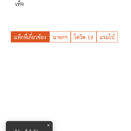
เท็จ
แท็กที่เกี่ยวข้อง
นายกฯ
โควิด-19
แรมโบ้
×