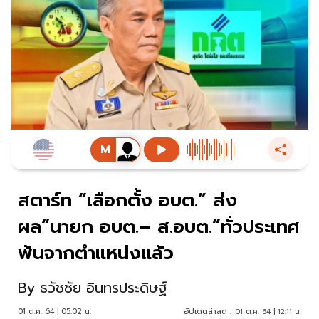
สตาร์ท “เลือกตั้ง อบต.” ส่ง
ผล“นายก อบต.– ส.อบต.”ทั่วประเทศ
พ้นจากตำแหน่งแล้ว
By
ธวัชชัย อินทรประดิษฐ์
01 ต.ค. 64 | 05:02 น.
อัปเดตล่าสุด :
01 ต.ค. 64 | 12:11 น.