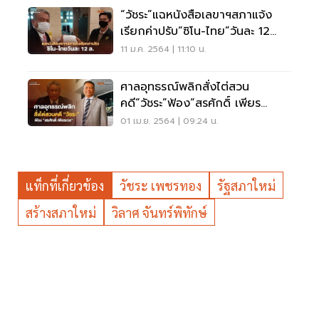
“วัชระ”แฉหนังสือเลขาฯสภาแจ้ง
เรียกค่าปรับ“ซิโน-ไทย”วันละ 12
ล้าน
11 ม.ค. 2564 | 11:10 น.
ศาลอุทธรณ์พลิกสั่งไต่สวน
คดี“วัชระ”ฟ้อง“สรศักดิ์ เพียร
เวช”ปมงบสร้างสภาใหม่
01 เม.ย. 2564 | 09:24 น.
แท็กที่เกี่ยวข้อง
วัชระ เพชรทอง
รัฐสภาใหม่
สร้างสภาใหม่
วิลาศ จันทร์พิทักษ์