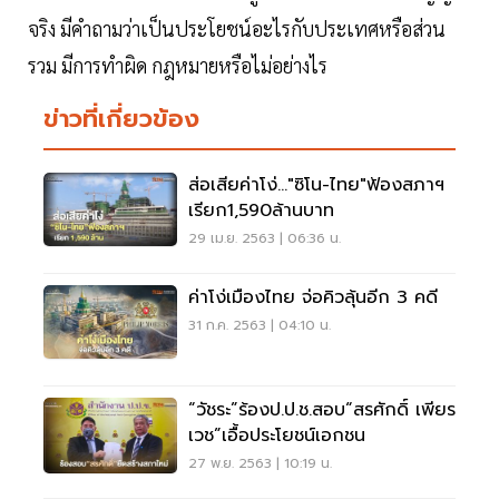
จริง มีคำถามว่าเป็นประโยชน์อะไรกับประเทศหรือส่วน
รวม มีการทำผิด กฎหมายหรือไม่อย่างไร
ข่าวที่เกี่ยวข้อง
ส่อเสียค่าโง่…"ซิโน-ไทย"ฟ้องสภาฯ
เรียก1,590ล้านบาท
29 เม.ย. 2563 | 06:36 น.
ค่าโง่เมืองไทย จ่อคิวลุ้นอีก 3 คดี
31 ก.ค. 2563 | 04:10 น.
“วัชระ”ร้องป.ป.ช.สอบ“สรศักดิ์ เพียร
เวช”เอื้อประโยชน์เอกชน
27 พ.ย. 2563 | 10:19 น.