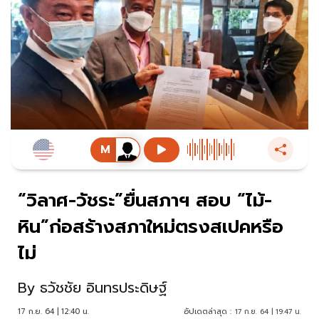
“วิลาศ-วัชระ”ยื่นสภาฯ สอบ “ไม้-
หิน”ก่อสร้างสภาใหม่ตรงสเปคหรือ
ไม่
By
ธวัชชัย อินทรประดิษฐ์
17 ก.ย. 64 | 12:40 น.
อัปเดตล่าสุด :
17 ก.ย. 64 | 19:47 น.