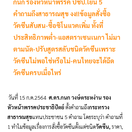
กนก รองหัวหน้าพรรค ปชป.โยน 5
คำถามถึงสาธารณสุข งง!!ข้อมูลสั่งซื้อ
วัคซีนสับสน-ซื้อซิโนแวคเพิ่ม ทั้งที่
ประสิทธิภาพต่ำ-แอสตราเซนเนกา ไม่มา
ตามนัด-ปรับสูตรสลับชนิดวัคซีนเพราะ
วัคซีนไม่พอใช่หรือไม่-คนไทยจะได้ฉีด
วัคซีนครบเมื่อไหร่
วันที่ 15 ก.ค.2564
ศ.ดร.กนก วงษ์ตระหง่าน
รอง
หัวหน้าพรรคประชาธิปัตย์
ตั้งคำถามถึง
กระทรวง
สาธารณสุข
แทนประชาชน 5 คำถาม โดยระบุว่า คำถามที่
1 ทำไมข้อมูลเรื่องการสั่งซื้อวัคซีนตั้งแต่ชนิด
วัคซีน,
ราคา,