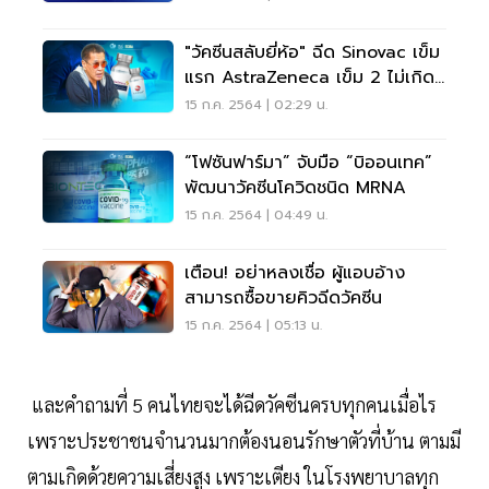
"วัคซีนสลับยี่ห้อ" ฉีด Sinovac เข็ม
แรก AstraZeneca เข็ม 2 ไม่เกิด
ประโยชน์
15 ก.ค. 2564 | 02:29 น.
“โฟซันฟาร์มา” จับมือ “บิออนเทค”
พัฒนาวัคซีนโควิดชนิด MRNA
15 ก.ค. 2564 | 04:49 น.
เตือน! อย่าหลงเชื่อ ผู้แอบอ้าง
สามารถซื้อขายคิวฉีดวัคซีน
15 ก.ค. 2564 | 05:13 น.
และคำถามที่ 5 คนไทยจะได้ฉีดวัคซีนครบทุกคนเมื่อไร
เพราะประชาชนจำนวนมากต้องนอนรักษาตัวที่บ้าน ตามมี
ตามเกิดด้วยความเสี่ยงสูง เพราะเตียง ในโรงพยาบาลทุก