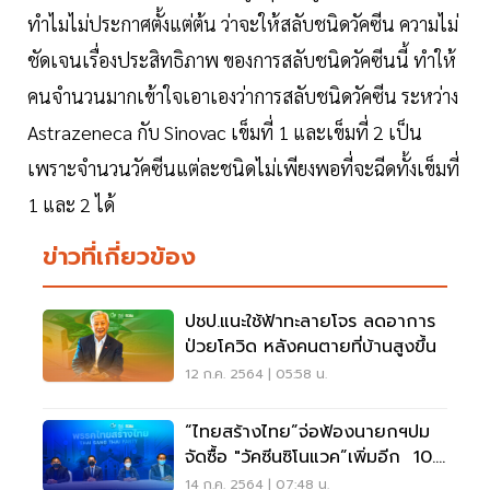
ทำไมไม่ประกาศตั้งแต่ต้น ว่าจะให้สลับชนิดวัคซีน ความไม่
ชัดเจนเรื่องประสิทธิภาพ ของการสลับชนิดวัคซีนนี้ ทำให้
คนจำนวนมากเข้าใจเอาเองว่าการสลับชนิดวัคซีน ระหว่าง
Astrazeneca กับ Sinovac เข็มที่ 1 และเข็มที่ 2 เป็น
เพราะจำนวนวัคซีนแต่ละชนิดไม่เพียงพอที่จะฉีดทั้งเข็มที่
1 และ 2 ได้
ข่าวที่เกี่ยวข้อง
ปชป.แนะใช้ฟ้าทะลายโจร ลดอาการ
ป่วยโควิด หลังคนตายที่บ้านสูงขึ้น
12 ก.ค. 2564 | 05:58 น.
“ไทยสร้างไทย”จ่อฟ้องนายกฯปม
จัดซื้อ "วัคซีนซิโนแวค”เพิ่มอีก 10.9
ล้านโดส
14 ก.ค. 2564 | 07:48 น.