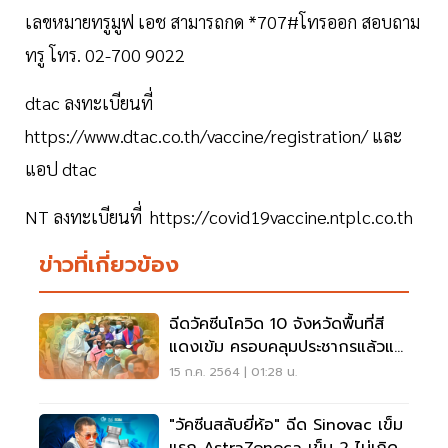
เลขหมายทรูมูฟ เอช สามารถกด *707#โทรออก สอบถาม
ทรู โทร. 02-700 9022
dtac ลงทะเบียนที่
https://www.dtac.co.th/vaccine/registration/ และ
แอป dtac
NT ลงทะเบียนที่ https://covid19vaccine.ntplc.co.th
ข่าวที่เกี่ยวข้อง
ฉีดวัคซีนโควิด 10 จังหวัดพื้นที่สี
แดงเข้ม ครอบคลุมประชากรแล้วแค่
ไหน
15 ก.ค. 2564 | 01:28 น.
"วัคซีนสลับยี่ห้อ" ฉีด Sinovac เข็ม