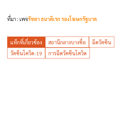
ที่มา : เพจ
รัชดา ธนาดิเรก รองโฆษกรัฐบาล
แท็กที่เกี่ยวข้อง
สถานีกลางบางซื่อ
ฉีดวัคซีน
วัคซีนโควิด-19
การฉีดวัคซีนโควิด