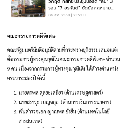
วิกฤต กสทช.ประชุมบอร์ด "ล่ม" 3
รอบ "7 อรหันต์" งัดข้อกฏหมาย
ไม่มีใครยอมใคร
06 ส.ค. 2569 | 23:52 น.
คณะกรรมการคดีพิเศษ
คณะรัฐมนตรีมีมติอนุมัติตามที่กระทรวงยุติธรรมเสนอแต่ง
ตั้งกรรมการผู้ทรงคุณวุฒิในคณะกรรมการคดีพิเศษ จำนวน
9 คน เนื่องจากกรรมการผู้ทรงคุณวุฒิเดิมได้ดำรงตำแหน่ง
ครบวาระสองปี ดังนี้
นายศรพล ตุลยะเสถียร (ด้านเศรษฐศาสตร์)
นายสราวุธ เบญจกุล (ด้านการเงินการธนาคาร)
พันตำรวจเอก ญาณพล ยั่งยืน (ด้านเทคโนโลยี
สารสนเทศ)