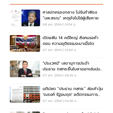
ศาลปกครองกลาง ไม่รับคำฟ้อง
“นพ.สรณ” เหตุยังไม่ใช่ผู้เสียหาย
08 ส.ค. 2569 | 01:54 น.
เปิดแฟ้ม 14 คดีใหญ่ สังคมรอคำ
ตอบ ความยุติธรรมจะมาเมื่อใด
07 ส.ค. 2569 | 23:30 น.
"ประเวศน์" เลขานุการประจำ
ประธาน กสทช.ยื่นใบลาออกเซ่นปม
คุณสมบัตินพ.สรณ
07 ส.ค. 2569 | 09:45 น.
มติปลด “ประธาน กสทช.” ส่อเค้าวุ่น
'ณรงค์ รัฐอมฤต' อดีตกรรมการ
สรรหาโต้ข้อวินิจฉัย
07 ส.ค. 2569 | 04:36 น.