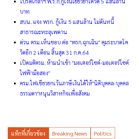
โปรดเกล้าฯ พ.ร.ก.กู้เงินเยียวยาโควิด 5 แสนล้าน
บาท
สบน. แจง พรก. กู้เงิน 5 แสนล้าน ไม่ดันหนี้
สาธารณะทะลุเพดาน
ด่วน ครม.เห็นชอบ ต่อ "พรก.ฉุกเฉิน" คุมระบาดโค
วิดอีก 2 เดือน สิ้นสุด 31 ก.ค.64
เปิดมติครม. ห้ามนำเข้า "มอเตอร์ไซค์-มอเตอร์ไซค์
ไฟฟ้ามือสอง"
ครม.ไฟเขียวยกเว้นภาษีเงินได้ให้"นิติบุคคล-บุคคล
ธรรมดา"หนุนวิสาหกิจเพื่อสังคม
แท็กที่เกี่ยวข้อง
Breaking News
Politics