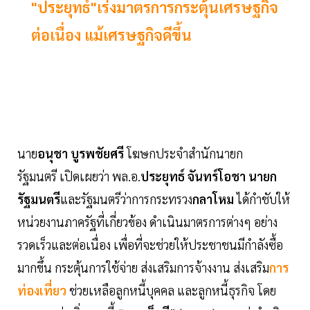
"ประยุทธ์"เร่งมาตรการกระตุ้นเศรษฐกิจ
ต่อเนื่อง แม้เศรษฐกิจดีขึ้น
นาย
อนุชา บูรพชัยศรี
โฆษกประจำสำนักนายก
รัฐมนตรี เปิดเผยว่า พล.อ.
ประยุทธ์ จันทร์โอชา
นายก
รัฐมนตรี
และรัฐมนตรีว่าการกระทรวง
กลาโหม
ได้กำชับให้
หน่วยงานภาครัฐที่เกี่ยวข้อง ดำเนินมาตรการต่างๆ อย่าง
รวดเร็วและต่อเนื่อง เพื่อที่จะช่วยให้ประชาชนมีกำลังซื้อ
มากขึ้น กระตุ้นการใช้จ่าย ส่งเสริมการจ้างงาน ส่งเสริม
การ
ท่องเที่ยว
ช่วยเหลือลูกหนี้บุคคล และลูกหนี้ธุรกิจ โดย