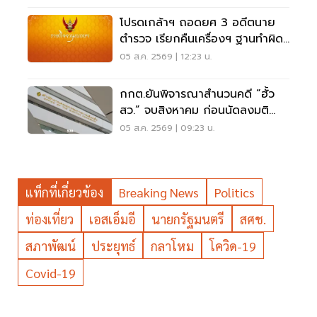
โปรดเกล้าฯ ถอดยศ 3 อดีตนาย
ตำรวจ เรียกคืนเครื่องฯ ฐานทำผิด
วินัยร้ายแรง
05 ส.ค. 2569 | 12:23 น.
กกต.ยันพิจารณาสำนวนคดี “ฮั้ว
สว.” จบสิงหาคม ก่อนนัดลงมติ
ภายหลัง
05 ส.ค. 2569 | 09:23 น.
แท็กที่เกี่ยวข้อง
Breaking News
Politics
ท่องเที่ยว
เอสเอ็มอี
นายกรัฐมนตรี
สศช.
สภาพัฒน์
ประยุทธ์
กลาโหม
โควิด-19
Covid-19