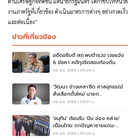
ด้านเศรษฐกิจที่ดีขึ้น แต่นายกรัฐมนตรี ได้กำชับให้หน่วย
งานภาครัฐที่เกี่ยวข้อง ดำเนินมาตรการต่างๆ อย่างรวดเร็ว
และต่อเนื่อง”
ข่าวที่เกี่ยวข้อง
อดีตอธิบดี สถ.พบตำรวจ เจอแจ้ง
6 ข้อหา คดีทุจริตสอบท้องถิ่น
06 ส.ค. 2569 | 09:24 น.
'วัฒนา ช่างเหลา'ซีด ศาลอุทธรณ์
สั่งเลือกตั้งใหม่ นายก
อบจ.ขอนแก่น
06 ส.ค. 2569 | 08:51 น.
'อนุทิน' ต้อนรับ 'มิน อ่อง หล่าย'
เยือนไทย ถกปัญหาชายแดน-
พลังงาน-การค้า
06 ส.ค. 2569 | 05:20 น.