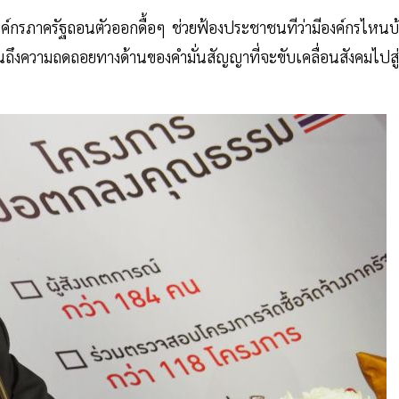
ค์กรภาครัฐถอนตัวออกดื้อๆ ช่วยฟ้องประชาชนทีว่ามีองค์กรไหนบ้
็นถึงความถดถอยทางด้านของคำมั่นสัญญาที่จะขับเคลื่อนสังคมไปสู่