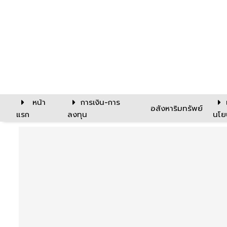
หน้า
การเงิน-การ
อสังหาริมทรัพย์
แรก
ลงทุน
นโย