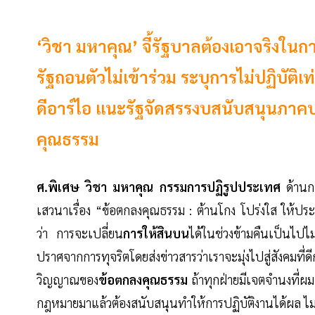
‘วิชา มหาคุณ’ จี้รัฐบาลต้องเอาจริงใน
รัฐถอนตัวไม่เข้าร่วม ระบุการไม่ปฏิบัต
ดีอาร์ไอ แนะรัฐจัดสรรงบสนับสนุนภาค
คุณธรรม
ศ.พิเศษ วิชา มหาคุณ กรรมการปฏิรูปประเทศ
ด้านก
เสวนาเรื่อง “ข้อตกลงคุณธรรม : ต้านโกง โปร่งใส ให้ป
ว่า การจะเปลี่ยน
การให้สินบน
ได้ในช่วงข้ามคืนเป็นไปไม
ปราศจากการทุจริตโดยส่งข่าวสารว่าเราจะมุ่งไปสู่สังคมที่
วิญญาณของ
ข้อตกลงคุณธรรม
ถ้าทุกฝ่ายมีเจตจำนงที่ผม
กฎหมายมาแล้วต้องสนับสนุนทำให้การปฏิบัติงานได้ผล ไม่