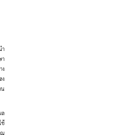
นำ
กษา
าง
กลง
าน
ผล
ใช้
าณ