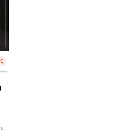
ม
 น.