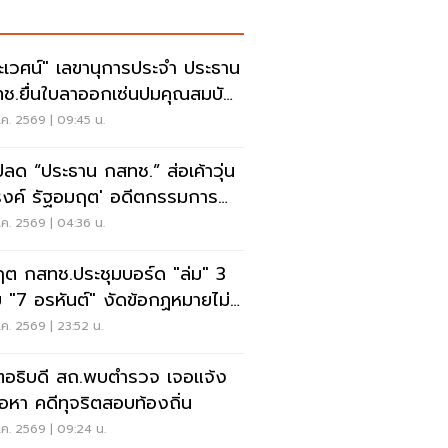
ะเวศน์" เลขานุการประจำ ประธาน
ช.ยื่นใบลาออกเซ่นปมคุณสมบัติ
.สรณ
ค. 2569 | 09:45 น.
ปลด “ประธาน กสทช.” ส่อเค้าวุ่น
งค์ รัฐอมฤต' อดีตกรรมการ
หาโต้ข้อวินิจฉัย
ค. 2569 | 04:36 น.
ฤต กสทช.ประชุมบอร์ด "ล่ม" 3
 "7 อรหันต์" งัดข้อกฏหมายไม่มี
รยอมใคร
ค. 2569 | 23:52 น.
ตอธิบดี สถ.พบตำรวจ เจอแจ้ง
้อหา คดีทุจริตสอบท้องถิ่น
ค. 2569 | 09:24 น.