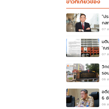
ข่าวที่เกี่ยวข้อง
"ปร
กสท
นพ
07 ส.
มติ
'ณร
สรร
07 ส.
วิก
รอบ
ใค
06 ส.
อดี
6 ข
06 ส.