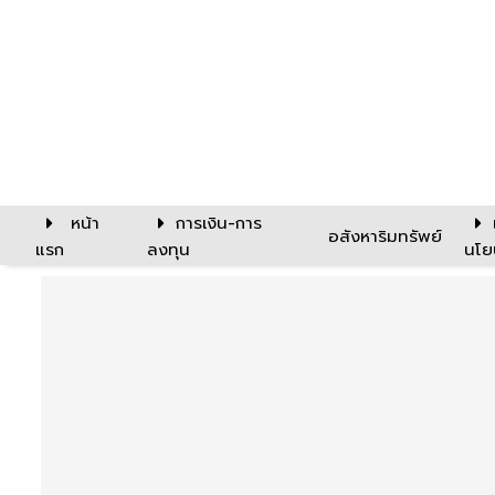
หน้า
การเงิน-การ
อสังหาริมทรัพย์
แรก
ลงทุน
นโย