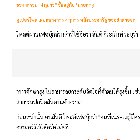
ชะตากรรม “4 กุมาร” ขึ้นอยู่กับ “นายกฯตู่”
ซูเปอร์โพล เผยคนสงสาร 4 กุมาร พลังประชารัฐ ขออย่าลาออก
โพสต์ผ่านเฟซบุ๊กส่วนตัวที่ใช้ชื่อว่า สันติ กีระนันท์ ระบุว่า
"การศึกษาสูง ไม่สามารถยกระดับจิตใจที่ต่ำตมให้สูงขึ้น เช
สามารถปกปิดสันดานต่ำทราม"
ก่อนหน้านั้น ดร.สันติ โพสต์เฟซบุ๊กว่า "คนที่เนรคุณผู้มีพร
ความหวังไว้ได้หรือไม่ครับ"