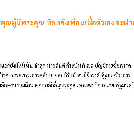
ุณผู้มีพระคุณ หักหลังเพื่อนเพื่อตัวเอง จะฝา
แยกยังมีให้เห็น ล่าสุด นายสันติ กีระนันท์ ส.ส.บัญชีรายชื่อพรรค
่าการกระทรวงการคลัง นายสนธิรัตน์ สนธิจิรวงศ์ รัฐมนตรีว่าการ
ดมศึกษาฯ รวมถึงนายกอบศักดิ์ ภูตระกูล รองเลขาธิการนายกรัฐมนตรี