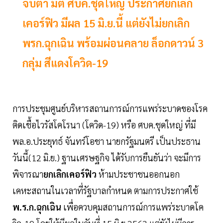
จับตา มติ ศบค.ชุดใหญ่ ประกาศยกเลิก
เคอร์ฟิว มีผล 15 มิ.ย.นี้ แต่ยังไม่ยกเลิก
พรก.ฉุกเฉิน พร้อมผ่อนคลาย ล็อกดาวน์ 3
กลุ่ม สีแดงโควิด-19
การประชุมศูนย์บริหารสถานการณ์การแพร่ระบาดของโรค
ติดเชื้อไวรัสโคโรนา (โควิด-19) หรือ ศบค.ชุดใหญ่ ที่มี
พล.อ.ประยุทธ์ จันทร์โอชา นายกรัฐมนตรี เป็นประธาน
วันนี้(12 มิ.ย.) ฐานเศรษฐกิจ ได้รับการยืนยันว่า จะมีการ
พิจารณา
ยกเลิกเคอร์ฟิว
ห้ามประชาชนออกนอก
เคหะสถานในเวลาที่รัฐบาลกำหนด ตามการประกาศใช้
พ.ร.ก.ฉุกเฉิน
เพื่อควบคุมสถานการณ์การแพร่ระบาดโค