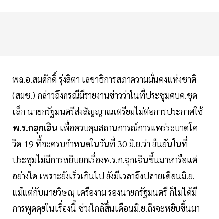
พล.อ.สมศักดิ์ รุ่งสิตา เลขาธิการสภาความมั่นคงแห่งชาติ
(สมช.) กล่าวถึงกรณีมีรายงานข่าวว่าในที่ประชุมศบค.ชุด
เล็ก นายกรัฐมนตรีส่งสัญญาณเตรียมไม่ต่อการประกาศใช้
พ.ร.กฉุกเฉิน
เพื่อควบคุมสถานการณ์การแพร่ระบาดโค
วิด-19 ที้จะครบกำหนดในวันที่ 30 มิ.ย.ว่า ยืนยันในที่
ประชุมไม่มีการหยิบยกเรื่องพ.ร.ก.ฉุกเฉินขึ้นมาหารือแต่
อย่างใด เพราะยังเร็วเกินไป ยังมีเวลาถึงปลายเดือนมิ.ย.
แม้แต่กับนายวิษณุ เครืองาม รองนายกรัฐมนตรี ก็ไม่ได้มี
การพูดคุยในเรื่องนี้ ช่วงใกล้สิ้นเดือนมิ.ย.ถึงจะหยิบขึ้นมา