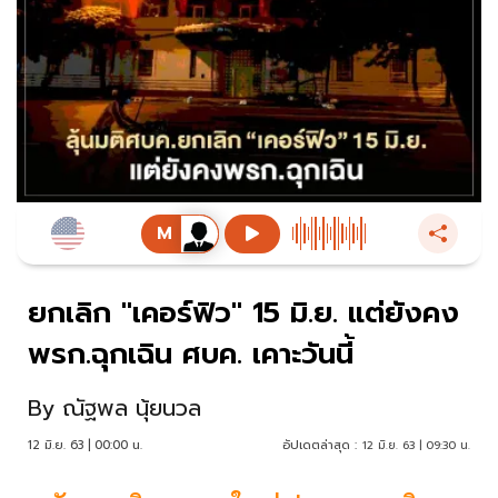
ยกเลิก "เคอร์ฟิว" 15 มิ.ย. แต่ยังคง
พรก.ฉุกเฉิน ศบค. เคาะวันนี้
By
ณัฐพล นุ้ยนวล
12 มิ.ย. 63 | 00:00 น.
อัปเดตล่าสุด :
12 มิ.ย. 63 | 09:30 น.