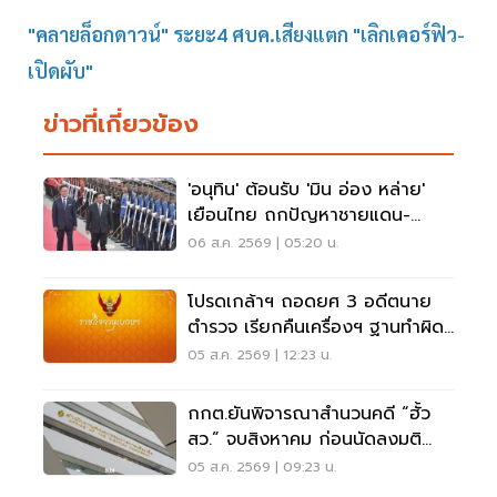
"คลายล็อกดาวน์" ระยะ4 ศบค.เสียงแตก "เลิกเคอร์ฟิว-
เปิดผับ"
ข่าวที่เกี่ยวข้อง
'อนุทิน' ต้อนรับ 'มิน อ่อง หล่าย'
เยือนไทย ถกปัญหาชายแดน-
พลังงาน-การค้า
06 ส.ค. 2569 | 05:20 น.
โปรดเกล้าฯ ถอดยศ 3 อดีตนาย
ตำรวจ เรียกคืนเครื่องฯ ฐานทำผิด
วินัยร้ายแรง
05 ส.ค. 2569 | 12:23 น.
กกต.ยันพิจารณาสำนวนคดี “ฮั้ว
สว.” จบสิงหาคม ก่อนนัดลงมติ
ภายหลัง
05 ส.ค. 2569 | 09:23 น.