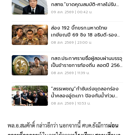
กสทช.”ขาดคุณสมบัติ-ศาลไม่รับคำ
ฟ้อง
09 ส.ค. 2569 | 00:42 น.
ส่อง 192 บิ๊กขรก.มหาดไทย
เกษียณปี 69 ชิง 18 อธิบดี-รอง
ปลัด-ผู้ว่าฯ
08 ส.ค. 2569 | 23:00 น.
กสถ.ประกาศรายชื่อผู้สอบผ่านบรรจุ
เป็นข้าราชการท้องถิ่น ลอตปี 2568
ใหม่
08 ส.ค. 2569 | 11:39 น.
“สรรเพชญ”กำชับเร่งขุดลอกร่อง
น้ำคลองอู่ตะเภา ป้องกันน้ำท่วม
สงขลา
08 ส.ค. 2569 | 10:53 น.
พล.อ.สมศักดิ์ กล่าวอีกว่า นอกจากนี้ ศบค.ยังมีการ
ผ่อน