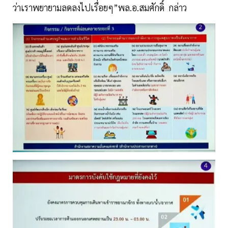
ว่าเราพยายามลดลงไปเรื่อยๆ”พล.อ.สมศักดิ์ กล่าว