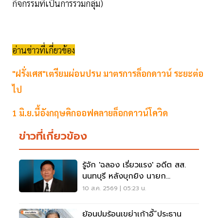
กิจกรรมที่เป็นการรวมกลุ่ม)
อ่านข่าวที่เกี่ยวข้อง
"ฝรั่งเศส"เตรียมผ่อนปรน มาตรการล็อกดาวน์ ระยะต่อ
ไป
1 มิ.ย.นี้อังกฤษคิกออฟคลายล็อกดาวน์โควิด
ข่าวที่เกี่ยวข้อง
รู้จัก 'ฉลอง เรี่ยวแรง' อดีต สส.
นนทบุรี หลังบุกยิง นายก
อบจ.นนทบุรี เสียชีวิต
10 ส.ค. 2569 | 05:23 น.
ย้อนปมร้อนเขย่าเก้าอี้“ประธาน