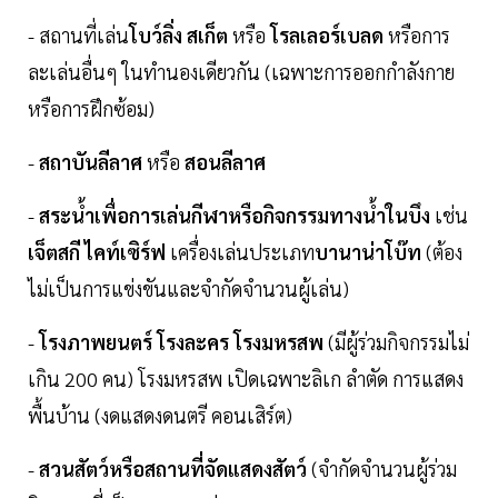
- สถานที่เล่น
โบว์ลิ่ง สเก็ต
หรือ
โรลเลอร์เบลด
หรือการ
ละเล่นอื่นๆ ในทำนองเดียวกัน (เฉพาะการออกกำลังกาย
หรือการฝึกซ้อม)
-
สถาบันลีลาศ
หรือ
สอนลีลาศ
-
สระน้ำเพื่อการเล่นกีฬาหรือกิจกรรมทางน้ำในบึง
เช่น
เจ็ตสกี ไคท์เซิร์ฟ
เครื่องเล่นประเภท
บานาน่าโบ๊ท
(ต้อง
ไม่เป็นการแข่งขันและจำกัดจำนวนผู้เล่น)
-
โรงภาพยนตร์ โรงละคร โรงมหรสพ
(มีผู้ร่วมกิจกรรมไม่
เกิน 200 คน) โรงมหรสพ เปิดเฉพาะลิเก ลำตัด การแสดง
พื้นบ้าน (งดแสดงดนตรี คอนเสิร์ต)
-
สวนสัตว์หรือสถานที่จัดแสดงสัตว์
(จำกัดจำนวนผู้ร่วม