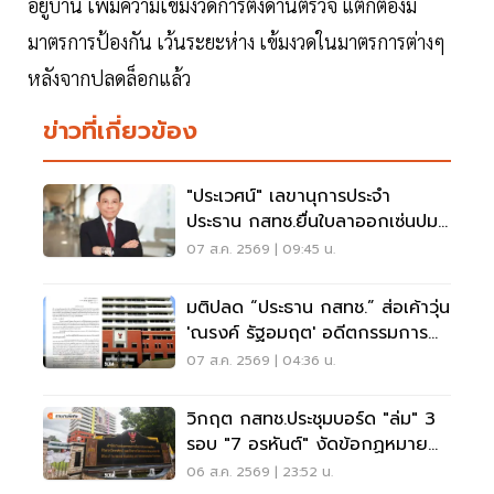
อยู่บ้าน เพิ่มความเข้มงวดการตั้งด่านตรวจ แต่ก็ต้องมี
มาตรการป้องกัน เว้นระยะห่าง เข้มงวดในมาตรการต่างๆ
หลังจากปลดล็อกแล้ว
ข่าวที่เกี่ยวข้อง
"ประเวศน์" เลขานุการประจำ
ประธาน กสทช.ยื่นใบลาออกเซ่นปม
คุณสมบัตินพ.สรณ
07 ส.ค. 2569 | 09:45 น.
มติปลด “ประธาน กสทช.” ส่อเค้าวุ่น
'ณรงค์ รัฐอมฤต' อดีตกรรมการ
สรรหาโต้ข้อวินิจฉัย
07 ส.ค. 2569 | 04:36 น.
วิกฤต กสทช.ประชุมบอร์ด "ล่ม" 3
รอบ "7 อรหันต์" งัดข้อกฏหมาย
ไม่มีใครยอมใคร
06 ส.ค. 2569 | 23:52 น.