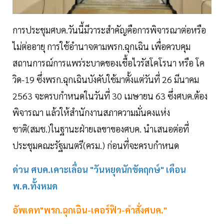
การประชุมศบค.วันนี้มีวาระสำคัญคือการพิจารณาต่อหรือ
ไม่ต่ออายุ การใช้อำนาจตามพรก.ฉุกเฉิน เพื่อควบคุม
สถานการณ์การแพร่ระบาดของเชื้อไวรัสโคโรนา หรือ โค
วิด-19 ซึ่งพรก.ฉุกเฉินบังคับใช้มาตั้งแต่วันที่ 26 มีนาคม
2563 จะครบกำหนดในวันที่ 30 เมษายน 63 ซึ่งศบค.ต้อง
พิจารณา แล้วให้สำนักงานสภาความมั่นคงแห่ง
ชาติ(สมช.)ในฐานะฝ่ายเลขาของศบค. นำเสนอต่อที่
ประชุมคณะรัฐมนตรี(ครม.) ก่อนที่จะครบกำหนด
ด่วน ศบค.เคาะเลื่อน "วันหยุดนักขัตฤกษ์" เดือน
พ.ค.ทั้งหมด
อัพเดท"พรก.ฉุกเฉิน-เคอร์ฟิว-คำสั่งศบค."