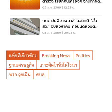
ตำรวจ เรียกคืนเครื่องฯ ฐานทำผิด
วินัยร้ายแรง
05 ส.ค. 2569 | 12:23 น.
กกต.ยันพิจารณาสำนวนคดี “ฮั้ว
สว.” จบสิงหาคม ก่อนนัดลงมติ
ภายหลัง
05 ส.ค. 2569 | 09:23 น.
แท็กที่เกี่ยวข้อง
Breaking News
Politics
ฐานเศรษฐกิจ
เกาะติดไวรัสโคโรน่า
พรก.ฉุกเฉิน
ศบค.