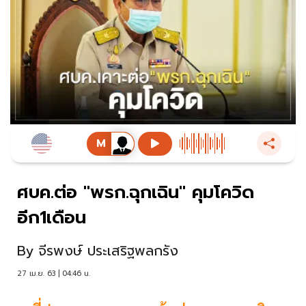
ศบค.ต่อ "พรก.ฉุกเฉิน" คุมโควิด
อีก1เดือน
By
จีรพงษ์ ประเสริฐพลกรัง
27 เม.ย. 63 | 04:46 น.