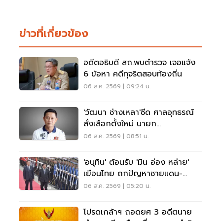
ข่าวที่เกี่ยวข้อง
อดีตอธิบดี สถ.พบตำรวจ เจอแจ้ง
6 ข้อหา คดีทุจริตสอบท้องถิ่น
06 ส.ค. 2569 | 09:24 น.
'วัฒนา ช่างเหลา'ซีด ศาลอุทธรณ์
สั่งเลือกตั้งใหม่ นายก
อบจ.ขอนแก่น
06 ส.ค. 2569 | 08:51 น.
'อนุทิน' ต้อนรับ 'มิน อ่อง หล่าย'
เยือนไทย ถกปัญหาชายแดน-
พลังงาน-การค้า
06 ส.ค. 2569 | 05:20 น.
โปรดเกล้าฯ ถอดยศ 3 อดีตนาย