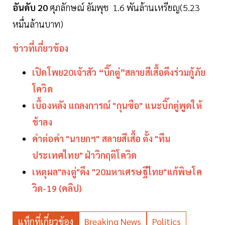
อันดับ 20
ศุภลักษณ์ อัมพุช 1.6 พันล้านเหรียญ(5.23
หมื่นล้านบาท)
ข่าวที่เกี่ยวข้อง
เปิดโพย20เจ้าสัว “บิ๊กตู่”สลายสีเสื้อดึงร่วมกู้ภัย
โควิด
เบื้องหลัง แถลงการณ์ "กุนซือ" แนะบิ๊กตู่พูดให้
ช้าลง
คำต่อคำ "นายกฯ" สลายสีเสื้อ ตั้ง "ทีม
ประเทศไทย" ฝ่าวิกฤติโควิด
เหตุผล"ลงตู่"ดึง "20มหาเศรษฐีไทย"แก้พิษโค
วิด-19 (คลิป)
แท็กที่เกี่ยวข้อง
Breaking News
Politics