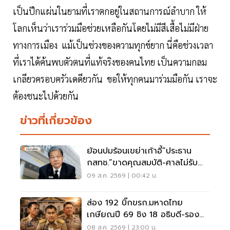
เป็นปึกแผ่นในยามที่เราตกอยู่ในสถานการณ์ลำบาก ให้
โลกเห็นว่าเราร่วมมือช่วยเหลือกันโดยไม่มีสีเสื้อไม่มีฝ่าย
ทางการเมือง แม้เป็นช่วงของความทุกข์ยาก นี่คือช่วงเวลา
ที่เราได้ค้นพบตัวตนที่แท้จริงของคนไทย เป็นความกลม
เกลียวครอบครัวเดดียวกัน ขอให้ทุกคนมาร่วมมือกัน เราจะ
ต้องชนะไปด้วยกัน
ข่าวที่เกี่ยวข้อง
ย้อนปมร้อนเขย่าเก้าอี้“ประธาน
กสทช.”ขาดคุณสมบัติ-ศาลไม่รับคำ
ฟ้อง
09 ส.ค. 2569 | 00:42 น.
ส่อง 192 บิ๊กขรก.มหาดไทย
เกษียณปี 69 ชิง 18 อธิบดี-รอง
ปลัด-ผู้ว่าฯ
08 ส.ค. 2569 | 23:00 น.