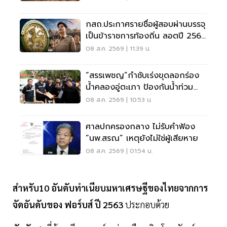
กสถ.ประกาศรายชื่อผู้สอบผ่านบรรจุ
เป็นข้าราชการท้องถิ่น ลอตปี 2568
ใหม่
08 ส.ค. 2569 | 11:39 น.
“สรรเพชญ”กำชับเร่งขุดลอกร่อง
น้ำคลองอู่ตะเภา ป้องกันน้ำท่วม
สงขลา
08 ส.ค. 2569 | 10:53 น.
ศาลปกครองกลาง ไม่รับคำฟ้อง
“นพ.สรณ” เหตุยังไม่ใช่ผู้เสียหาย
08 ส.ค. 2569 | 01:54 น.
สำหรับ10 อันดับทำเนียบมหาเศรษฐีของไทยจากการ
จัดอันดับของ ฟอร์บส์ ปี 2563
ประกอบด้วย