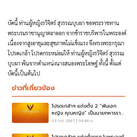
บัดนี้ ท่านผู้หญิงรวิจิตร์ สุวรรณบุบผา ขอพระราชทาน
พระบรมราชานุญาตลาออก จากข้าราชบริพารในพระองค์
เนื่องจากสูงอายุและสุขภาพไม่แข็งแรง จึงทรงพระกรุณา
โปรดเกล้า โปรดกระหม่อมให้ ท่านผู้หญิงรวิจิตร์ สุวรรณ
บุบผา พ้นจากตําแหน่งนางสนองพระโอษฐ์ ทั้งนี้ ตั้งแต่
บัดนี้เป็นต้นไป
ข่าวที่เกี่ยวข้อง
โปรดเกล้าฯ แต่งตั้ง 2 “พันเอก
หญิง คุณหญิง” เป็นนายทหารราช
องครักษ์พิเศษ
03 ต.ค. 2567 | 04:48 น.
โปรดเกล้าฯ แต่งตั้งขรก.ในพระองค์