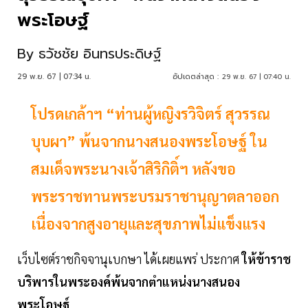
พระโอษฐ์
By
ธวัชชัย อินทรประดิษฐ์
29 พ.ย. 67 | 07:34 น.
อัปเดตล่าสุด :
29 พ.ย. 67 | 07:40 น.
โปรดเกล้าฯ “ท่านผู้หญิงรวิจิตร์ สุวรรณ
บุบผา” พ้นจากนางสนองพระโอษฐ์ ใน
สมเด็จพระนางเจ้าสิริกิติ์ฯ หลังขอ
พระราชทานพระบรมราชานุญาตลาออก
เนื่องจากสูงอายุและสุขภาพไม่แข็งแรง
เว็บไซต์ราชกิจจานุเบกษา ได้เผยแพร่ ประกาศ
ให้ข้าราช
บริพารในพระองค์พ้นจากตําแหน่งนางสนอง
พระโอษฐ์