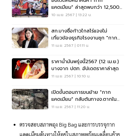
อัปเดตคืบหน้าค้นหา"กาก
แคดเมียม" ล่าสุดพบกว่า 12,500
ตัน
10 เม.ย. 2567 | 13:22 น.
สก.บางซื่อก้าวไกลโร่แจงไม่
เกี่ยวข้องธุรกิจโรงงานซุก "กาก
แคดเมียม" 150 ตัน
11 เม.ย. 2567 | 01:11 น.
ราคาน้ำมันพรุ่งนี้2567 (12 เม.ย.)
บางจาก ปตท. อัปเดตราคาล่าสุด
11 เม.ย. 2567 | 10:10 น.
เปิดขั้นตอนการขนย้าย "กาก
แคดเมียม" กลับต้นทางจ.ตากใน
30 เม.ย.
11 เม.ย. 2567 | 11:20 น.
ตรวจสอบสภาพถุง Big Bag และการบรรจุกาก
แคดเมียมต้นทางให้อยู่ในสภาพพร้อมเคลื่อนย้าย