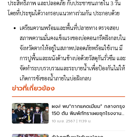
ประสิทธิภาพ และปลอดภัย กับประชาชนภายใน 3 วัน
โดยที่ประชุมได้วางกรอบแนวทางร่วมกัน ประกอบด้วย
เตรียมความพร้อมและพื้นที่ปลายทาง ตรวจสอบ
สภาพความมั่นคงแข็งแรงของบ่อคอนกรีตฝังกลบใน
จังหวัดตากให้อยู่ในสภาพปลอดภัยพร้อมใช้งาน มี
การปูพื้นและผนังด้านข้างบ่อด้วยวัสดุกันรั่วซึม และ
จัดทำระบบรวบรวมและระบายน้ำเพื่อป้องกันไม่ให้
เกิดการขังของน้ำภายในบ่อฝังกลบ
ข่าวที่เกี่ยวข้อง
ผงะ! พบ"กากแคดเมียม" กลางกรุง
150 ตัน พิมพ์ภัทราเผยซุกโรงงาน
ย่านบางซื่อ
10 เม.ย. 2567 | 11:39 น.