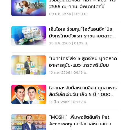
2566 ใน กทม. อัพเดทได้ที่นี่
09 ม.ค. 2566 | 01:10 น.
เอ็นไอเอ ร่วมทุน“ไฮด์แอนซีค”นิล
มังกรไทยตัวแรก รุกขยายตลาด
ทาสแมว
26 ม.ค. 2566 | 01:09 น.
“เบทาโกร”ส่ง 5 สูตรใหม่ บุกตลาด
อาหารสุนัข-แมว เกรดพรีเมียม
16 ก.พ. 2566 | 09:19 น.
ไอ-เทลฯจับมือหนานจิงฯ บุกอาหาร
สัตว์เลี้ยงในจีน เล็ง 5 ปี 1,000
ล้าน
13 มี.ค. 2566 | 08:32 น.
“MOSHI” เพิ่มพอร์ตสินค้า Pet
Accessory เอาใจทาสหมา-แมว