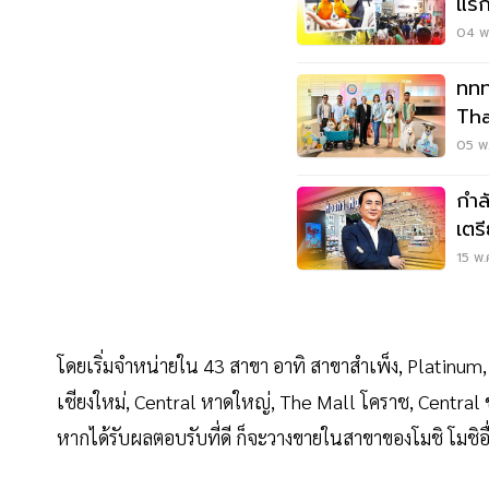
แรก
04 พ.
ททท
Tha
พร้อ
05 พ.
กำล
เตร
15 พ.
โดยเริ่มจำหน่ายใน 43 สาขา อาทิ สาขาสำเพ็ง, Platinum,
เชียงใหม่, Central หาดใหญ่, The Mall โคราช, Centra
หากได้รับผลตอบรับที่ดี ก็จะวางขายในสาขาของโมชิ โมชิอื