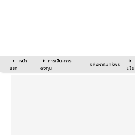
หน้า
การเงิน-การ
อสังหาริมทรัพย์
แรก
ลงทุน
นโย