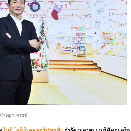
ง่า บุญสงเคราะห์
ัท
โมชิ โมชิ รีเทล คอร์ปอเรชั่น
จำกัด (มหาชน) (บริษัทฯ) หรือ