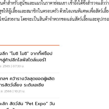
ค้าสำหรับสุนัขและแมวในราคาย่อมเยา เข้าถึงได้ซึ่งสำรวจแล้วว่า
สุขให้ผู้เลี้ยงและสมาชิกในครอบครัว ด้วยไอเทมพิเศษเพื่อสัตว์เลี้ย
ดีไซน์สวยงาม โดยจะเป็นสินค้าจำพวกของเล่นสัตว์เลี้ยงและอุปกรณ
องลึก "โมชิ โมชิ" จากกิ๊ฟช็อป
ๆสู่ค้าปลีกไลฟ์สไตล์เบอร์1
ย. 2565 | 07:33 น.
เทลฯ คว้ารางวัลสุดยอดผู้ผลิต
ารสัตว์เลี้ยง ระดับเอเชีย
.ย. 2566 | 10:21 น.
ะลัก สัตว์ล้น “Pet Expo” วัน