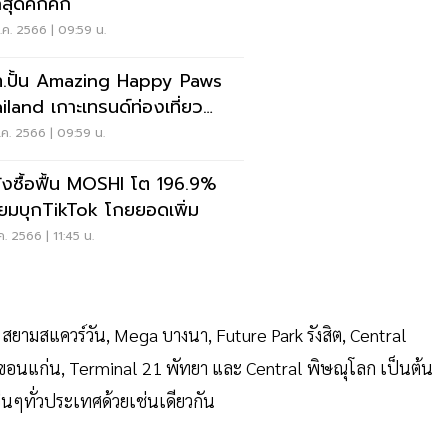
สุดคึกคัก
ค. 2566 | 09:59 น.
.ปั้น Amazing Happy Paws
iland เกาะเทรนด์ท่องเที่ยว
มสัตว์เลี้ยง
ค. 2566 | 09:59 น.
ังซื้อฟื้น MOSHI โต 196.9%
ียมบุกTikTok โกยยอดเพิ่ม
ค. 2566 | 11:45 น.
 สยามสแควร์วัน, Mega บางนา, Future Park รังสิต, Central
l ขอนแก่น, Terminal 21 พัทยา และ Central พิษณุโลก เป็นต้น
่นๆทั่วประเทศด้วยเช่นเดียวกัน