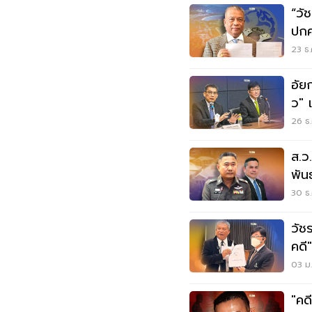
“วั
ปกค
ว"ท
23 ธ.
อัย
ว" เ
26 ธ.
ส.ว
พันธ์-เทพส
ห่าว
30 ธ.
วัชร
คดี"
03 ม.
"คด