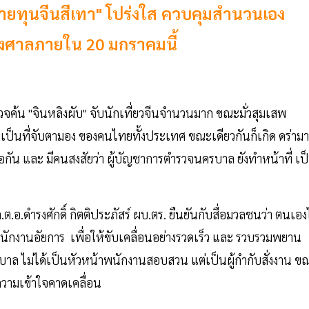
"นายทุนจีนสีเทา" โปร่งใส ควบคุมสำนวนเอง
งฟ้องศาลภายใน 20 มกราคมนี้
้น "จินหลิงผับ" จับนักเที่ยวจีนจำนวนมาก ขณะมั่วสุมเสพ
ึ่งเป็นที่จับตามอง ของคนไทยทั้งประเทศ ขณะเดียวกันก็เกิด ดร่ามา
ือกัน และ มีคนสงสัยว่า ผู้บัญชาการตำรวจนครบาล ยังทำหน้าที่ เป
อ.ดำรงศักดิ์ กิตติประภัสร์ ผบ.ตร. ยืนยันกับสื่อมวลชนว่า ตนเอง
ักงานอัยการ เพื่อให้ขับเคลื่อนอย่างรวดเร็ว และ รวบรวมพยาน
รบาล ไม่ได้เป็นหัวหน้าพนักงานสอบสวน แต่เป็นผู้กำกับสั่งงาน ข
ความเข้าใจคาดเคลื่อน