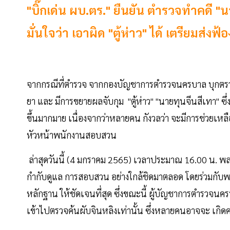
"บิ๊กเด่น ผบ.ตร." ยืนยัน ตำรวจทำคดี 
มั่นใจว่า เอาผิด "ตู้ห่าว" ได้ เตรียมส่
จากกรณีที่ตำรวจ จากกองบัญชาการตำรวจนครบาล บุกตรวจค
ยา และ มีการขยายผลจับกุม "ตู้ห่าว" "นายทุนจีนสีเทา" ซ
ขึ้นมากมาย เนื่องจากว่าหลายคน กังวลว่า จะมีการช่วยเหล
หัวหน้าพนักงานสอบสวน
ล่าสุดวันนี้ (4 มกราคม 2565) เวลาประมาณ 16.00 น. พล.ต.
กำกับดูแล การสอบสวน อย่างใกล้ชิดมาตลอด โดยร่วมกับพน
หลักฐาน ให้ชัดเจนที่สุด ซึ่งขณะนี้ ผู้บัญชาการตำรวจนค
เข้าไปตรวจค้นผับจินหลิงเท่านั้น ซึ่งหลายคนอาจจะ เกิด