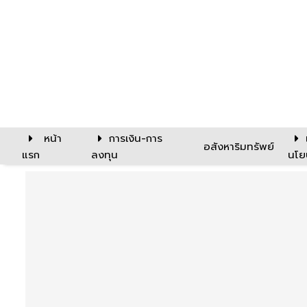
หน้า
การเงิน-การ
อสังหาริมทรัพย์
แรก
ลงทุน
นโย