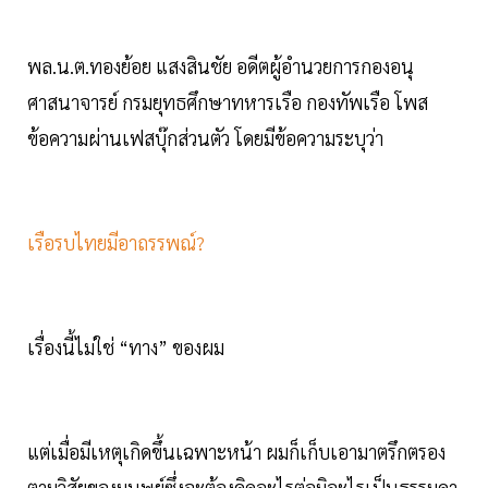
พล.น.ต.ทองย้อย แสงสินชัย อดีตผู้อำนวยการกองอนุ
ศาสนาจารย์ กรมยุทธศึกษาทหารเรือ กองทัพเรือ โพส
ข้อความผ่านเฟสบุ๊กส่วนตัว โดยมีข้อความระบุว่า
เรือรบไทยมีอาถรรพณ์?
เรื่องนี้ไม่ใช่ “ทาง” ของผม
แต่เมื่อมีเหตุเกิดขึ้นเฉพาะหน้า ผมก็เก็บเอามาตรึกตรอง
ตามวิสัยของมนุษย์ซึ่งจะต้องคิดอะไรต่อมิอะไรเป็นธรรมดา