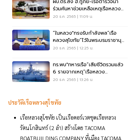
ผบ.ตร.ส่ง ฮ.กู้ภัย-เรือตำรวจน้ำ
ร่วมค้นหาช่วยเหลือเหตุเรือหลวง
สุโขทัย
20 ธ.ค. 2565 | 11:09 น.
“ในหลวง"ทรงรับกำลังพล“เรือ
หลวงสุโขทัย”ไว้ในพระบรมราชานุ
เคราะห์
20 ธ.ค. 2565 | 12:25 น.
ทร.พบ"ทหารเรือ”เสียชีวิตรวมแล้ว
6 รายจากเหตุ“เรือหลวง
สุโขทัย”อับปาง
20 ธ.ค. 2565 | 13:26 น.
ประวัติเรือหลวงสุโขทัย
เรือหลวงสุโขทัย เป็นเรือคอร์เวตชุดเรือหลวง
รัตนโกสินทร์ (2 ลำ) สร้างโดย TACOMA
BOATBUILDING COMPANY ที่เมือง TACOMA