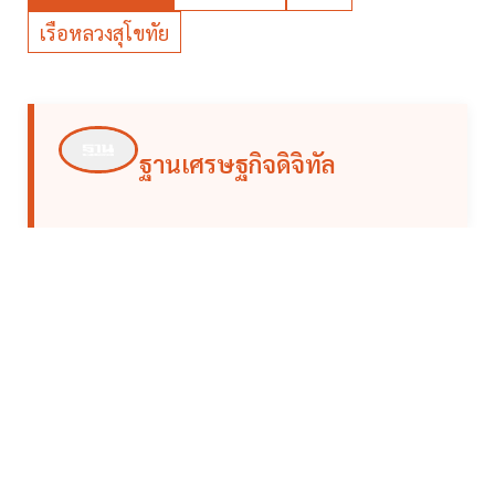
เรือหลวงสุโขทัย
ฐานเศรษฐกิจดิจิทัล