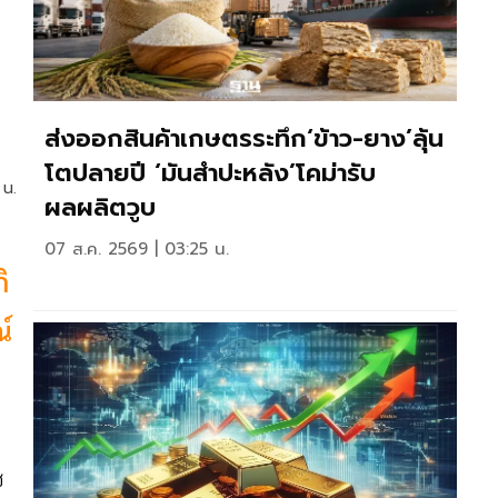
ส่งออกสินค้าเกษตรระทึก‘ข้าว-ยาง’ลุ้น
โตปลายปี ‘มันสำปะหลัง’โคม่ารับ
 น.
ผลผลิตวูบ
07 ส.ค. 2569 | 03:25 น.
ิ
์
ช