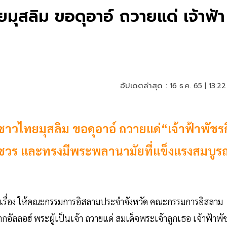
มุสลิม ขอดุอาอ์ ถวายแด่ เจ้าฟ้า
อัปเดตล่าสุด :
16 ธ.ค. 65 | 13:22
วไทยมุสลิม ขอดุอาอ์ ถวายแด่“เจ้าฟ้าพัชรก
วร และทรงมีพระพลานามัยที่แข็งแรงสมบูรณ
ศเรื่อง ให้คณะกรรมการอิสลามประจำจังหวัด คณะกรรมการอิสลาม
อัลลอฮ์ พระผู้เป็นเจ้า ถวายแด่ สมเด็จพระเจ้าลูกเธอ เจ้าฟ้าพั