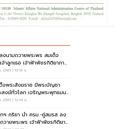
ดลงนามถวายพระพร สมเด็จ
เจ้าลูกเธอ เจ้าฟ้าพัชรกิติยาภา
จุฬาฯ
ค. 2565 | 10:19 น.
ด็จพระสังฆราช มีพระบัญชา
สงฆ์ทั่วโลก เจริญพระพุทธมนต์
ย “เจ้าฟ้าพัชรกิติยาภา”
ค. 2565 | 12:34 น.
กฯ ภริยา นำ ครม.-คู่สมรส ลง
ถวายพระพร เจ้าฟ้าพัชรกิติยา