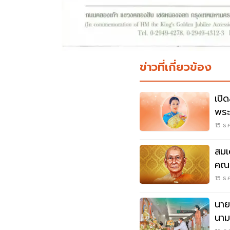
ข่าวที่เกี่ยวข้อง
เปิ
พระ
รพ.
15 ธ.
สมเ
คณะ
ถวา
15 ธ.
นาย
นาม