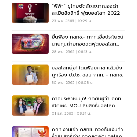
“ฟีฟ่า” ขู่ไทยตัดสัญญาณจอดำ
ละเมิดลิขสิทธิ์ ฟุตบอลโลก 2022
23 พ.ย. 2565 | 10:29 น.
ยื่นฟ้อง กสทช.- กกท.เอื้อประโยชน์
นายทุนถ่ายทอดสดฟุตบอลโลก
2022
28 พ.ย. 2565 | 06:13 น.
บอลโลกยุ่ง! โดนฟ้องศาล แล้วยัง
ถูกร้อง ป.ป.ช. สอบ กกท. - กสทช.
30 พ.ย. 2565 | 06:08 น.
ภาคประชาชนบุก! กดดันผู้ว่า กกท.
เปิดเผย MOU ลิขสิทธิ์บอลโลก
อย่างโปร่งใส ลบครหาเอื้อประโยชน์
01 ธ.ค. 2565 | 08:31 น.
ทรู
กกท.งานเข้า กสทช. ทวงคืนเงินค่า
ซื้อลิขสิทธิ์ถ่ายทอดสดฟุตบอลโลก