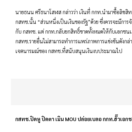
นายธนน ศรีธนาโสฬส กล่าวว่า เงินที่ กกท.นำมาซื้อลิขสิ
กสทช.นั้น “ส่วนหนึ่งเป็นเงินของรัฐ”ด้วย ซึ่งควรจะมีการจ
กับ กสทช. แต่ กกท.กลับยกสิทธิ์ขาดทั้งหมดให้กับเอกชนเพ
กสทช.รายอื่นไม่สามารถทำการแพร่ภาพการแข่งขันดังกล่า
เจตนารมณ์ของ กสทช.ที่สนับสนุนเงินงบประมาณไป
กสทช.ปิดหู ปิดตา เมิน MOU ปล่อยเบลอ กกท.ฮั๊วเอก