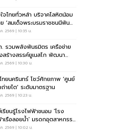
ใจไทยทั่วหล้า บริจาคโลหิตน้อม
ย ‘สมเด็จพระบรมราชชนนีพันปี
วง’
ค. 2569 | 10:35 น.
. รวมพลังพันธมิตร เครือข่าย
องสร้างสรรค์ยูเนสโก พัฒนา
งอย่างยั่งยืน
ค. 2569 | 10:30 น.
ไทยนครินทร์ โชว์ศักยภาพ ‘ศูนย์
กถ่ายไต’ ระดับมาตรฐาน
ค. 2569 | 10:23 น.
ย์เรียนรู้โรงไฟฟ้าขนอม 'โรง
้าเรือลอยน้ำ' มรดกอุตสาหกรรม
ด์มาร์กชุมชน
ค. 2569 | 10:02 น.