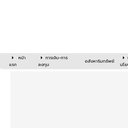
หน้า
การเงิน-การ
อสังหาริมทรัพย์
แรก
ลงทุน
นโย