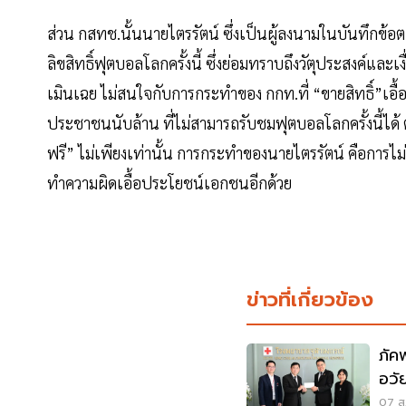
ส่วน กสทช.นั้นนายไตรรัตน์ ซึ่งเป็นผู้ลงนามในบันทึกข้อ
ลิขสิทธิ์ฟุตบอลโลกครั้งนี้ ซึ่งย่อมทราบถึงวัตุประสงค์และ
เมินเฉย ไม่สนใจกับการกระทำของ กกท.ที่ “ขายสิทธิ์”เอื้
ประชาชนนับล้าน ที่ไม่สามารถรับชมฟุตบอลโลกครั้งนี้ไ
ฟรี” ไม่เพียงเท่านั้น การกระทำของนายไตรรัตน์ คือการ
ทำความผิดเอื้อประโยชน์เอกชนอีกด้วย
ข่าวที่เกี่ยวข้อง
ภัค
อวั
สภ
07 ส.