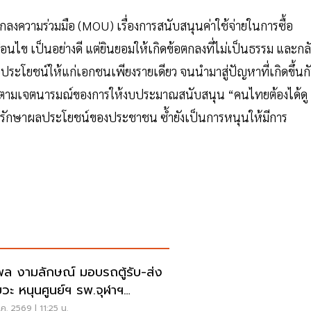
ตกลงความร่วมมือ (MOU) เรื่องการสนับสนุนค่าใช้จ่ายในการซื้อ
เงื่อนไข เป็นอย่างดี แต่ยินยอมให้เกิดข้อตกลงที่ไม่เป็นธรรม และกล
อประโยชน์ให้แก่เอกชนเพียงรายเดียว จนนำมาสู่ปัญหาที่เกิดขึ้นก
ด้ ตามเจตนารมณ์ของการให้งบประมาณสนับสนุน “คนไทยต้องได้ดู
ไม่รักษาผลประโยชน์ของประชาชน ซ้ำยังเป็นการหนุนให้มีการ
พล งามลักษณ์ มอบรถตู้รับ-ส่ง
ยวะ หนุนศูนย์ฯ รพ.จุฬาฯ
ากาชาดไทย
ค. 2569 | 11:25 น.