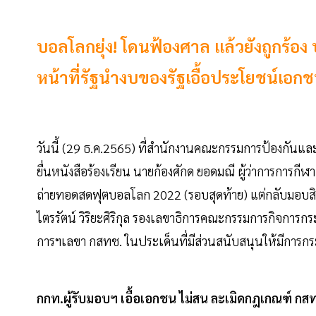
บอลโลกยุ่ง! โดนฟ้องศาล แล้วยังถูกร้อ
หน้าที่รัฐนำงบของรัฐเอื้อประโยชน์เอก
วันนี้ (29 ธ.ค.2565) ที่สำนักงานคณะกรรมการป้องกันแ
ยื่นหนังสือร้องเรียน นายก้องศักด ยอดมณี ผู้ว่าการการกี
ถ่ายทอดสดฟุตบอลโลก 2022 (รอบสุดท้าย) แต่กลับมอบสิท
ไตรรัตน์ วิริยะศิริกุล รองเลขาธิการคณะกรรมการกิจการ
การฯเลขา กสทช. ในประเด็นที่มีส่วนสนับสนุนให้มีการ
กกท.ผู้รับมอบฯ เอื้อเอกชน ไม่สน ละเมิดกฎเกณฑ์ กส