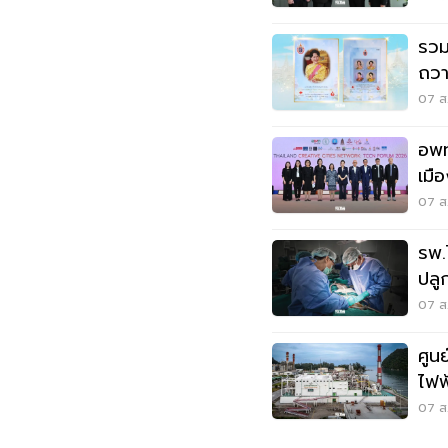
รวม
ถวา
หล
07 ส.
อพท
เมื
เมือ
07 ส.
รพ.
ปลู
07 ส.
ศูน
ไฟฟ
แลน
07 ส.