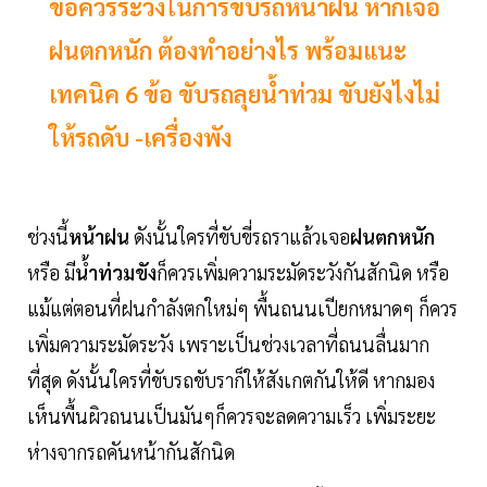
ข้อควรระวังในการขับรถหน้าฝน หากเจอ
ฝนตกหนัก ต้องทำอย่างไร พร้อมแนะ
เทคนิค 6 ข้อ ขับรถลุยน้ำท่วม ขับยังไงไม่
ให้รถดับ -เครื่องพัง
ช่วงนี้
หน้าฝน
ดังนั้นใครที่ขับขี่รถราแล้วเจอ
ฝนตกหนัก
หรือ มี
น้ำท่วมขัง
ก็ควรเพิ่มความระมัดระวังกันสักนิด หรือ
แม้แต่ตอนที่ฝนกำลังตกใหม่ๆ พื้นถนนเปียกหมาดๆ ก็ควร
เพิ่มความระมัดระวัง เพราะเป็นช่วงเวลาที่ถนนลื่นมาก
ที่สุด ดังนั้นใครที่ขับรถขับราก็ให้สังเกตกันให้ดี หากมอง
เห็นพื้นผิวถนนเป็นมันๆก็ควรจะลดความเร็ว เพิ่มระยะ
ห่างจากรถคันหน้ากันสักนิด