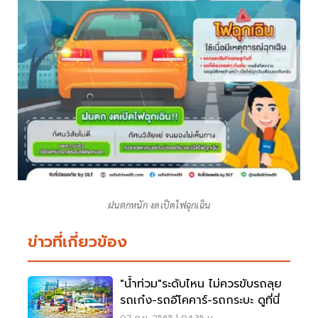
ฝนตกหนัก งดเปิดไฟฉุกเฉิน
ข่าวที่เกี่ยวข้อง
"น้ำท่วม"ระดับไหน ไม่ควรขับรถลุย
รถเก๋ง-รถอีโคคาร์-รถกระบะ ดูที่นี่
07 ก.ย. 2565 | 04:35 น.