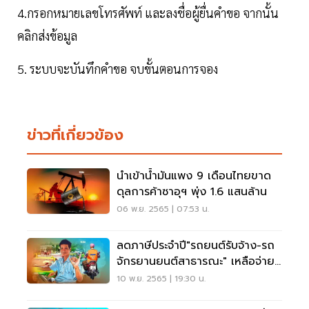
4.กรอกหมายเลขโทรศัพท์ และลงชื่อผู้ยื่นคำขอ จากนั้น
คลิกส่งข้อมูล
5. ระบบจะบันทึกคำขอ จบขั้นตอนการจอง
ข่าวที่เกี่ยวข้อง
นำเข้าน้ำมันแพง 9 เดือนไทยขาด
ดุลการค้าซาอุฯ พุ่ง 1.6 แสนล้าน
06 พ.ย. 2565 | 07:53 น.
ลดภาษีประจำปี"รถยนต์รับจ้าง-รถ
จักรยานยนต์สาธารณะ" เหลือจ่าย
เท่าไหร่
10 พ.ย. 2565 | 19:30 น.