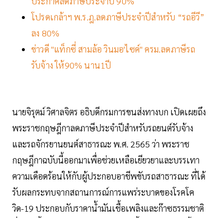
ประกาศลดภาษีประจำปี 90%
โปรดเกล้าฯ พ.ร.ฎ.ลดภาษีประจําปีสําหรับ “รถอีวี”
ลง 80%
ข่าวดี "แท็กซี่ สามล้อ วินมอ'ไซค์" ครม.ลดภาษีรถ
รับจ้าง ให้90% นาน1ปี
นายจิรุตม์ วิศาลจิตร อธิบดีกรมการขนส่งทางบก เปิดเผยถึง
พระราชกฤษฎีกาลดภาษีประจำปีสำหรับรถยนต์รับจ้าง
และรถจักรยานยนต์สาธารณะ พ.ศ. 2565 ว่า พระราช
กฤษฎีกาฉบับนี้ออกมาเพื่อช่วยเหลือเยียวยาและบรรเทา
ความเดือดร้อนให้กับผู้ประกอบอาชีพขับรถสาธารณะ ที่ได้
รับผลกระทบจากสถานการณ์การแพร่ระบาดของโรคโค
วิด-19 ประกอบกับราคาน้ำมันเชื้อเพลิงและก๊าซธรรมชาติ