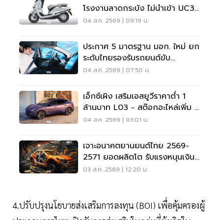
โรงงานลาดกระบัง ไม่นำเข้า UC3
เวียดนาม
04 ส.ค. 2569 | 09:19 น.
ประกาศ 5 มาตรฐาน มอก. ใหม่ ยก
ระดับไทยรองรับรถยนต์ขับ
อัตโนมัติ-ไร้คนขับ
04 ส.ค. 2569 | 07:50 น.
เอ็กซ์เผิง เสริมเอสยูวีราคาต่ำ 1
ล้านบาท L03 - สต๊อกอะไหล่เพิ่ม 3
เท่า
04 ส.ค. 2569 | 03:01 น.
เจาะอนาคตยานยนต์ไทย 2569-
2571 ยอดผลิตโต รับแรงหนุนเงินกู้
2 แสนล้าน-มาตรการ EV 3.5
03 ส.ค. 2569 | 12:20 น.
4.ปรับปรุงนโยบายส่งเสริมการลงทุน (BOI) เพื่อคุ้มครองผู้