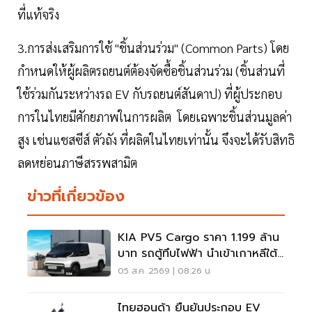
ที่แท้จริง
3.การส่งเสริมการใช้ "ชิ้นส่วนร่วม" (Common Parts) โดย
กำหนดให้ผู้ผลิตรถยนต์ต้องจัดซื้อชิ้นส่วนร่วม (ชิ้นส่วนที่
ใช้ร่วมกันระหว่างรถ EV กับรถยนต์สันดาป) ที่ผู้ประกอบ
การในไทยมีศักยภาพในการผลิต โดยเฉพาะชิ้นส่วนมูลค่า
สูง เช่นแชสซีส์ ตัวถัง ที่ผลิตในไทยเท่านั้น จึงจะได้รับสิทธิ
ลดหย่อนภาษีสรรพสามิต
ข่าวที่เกี่ยวข้อง
KIA PV5 Cargo ราคา 1.199 ล้าน
บาท รถตู้ทึบไฟฟ้า นำเข้าเกาหลีใต้
ภาษี 0%
05 ส.ค. 2569 | 08:26 น.
ไทยฮอนด้า ยืนยันประกอบ EV