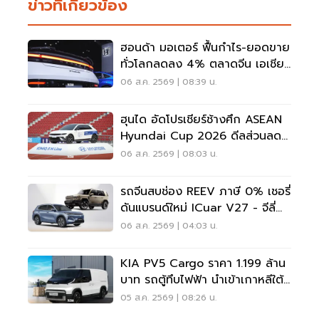
ข่าวที่เกี่ยวข้อง
ฮอนด้า มอเตอร์ ฟื้นกำไร-ยอดขาย
ทั่วโลกลดลง 4% ตลาดจีน เอเชีย
ร่วง
06 ส.ค. 2569 | 08:39 น.
ฮุนได อัดโปรเชียร์ช้างศึก ASEAN
Hyundai Cup 2026 ดีลส่วนลด
5 แสน แจกเสื้อทีมชาติไทย
06 ส.ค. 2569 | 08:03 น.
รถจีนสบช่อง REEV ภาษี 0% เชอรี่
ดันแบรนด์ใหม่ ICuar V27 - จีลี่
ส่ง Starray
06 ส.ค. 2569 | 04:03 น.
KIA PV5 Cargo ราคา 1.199 ล้าน
บาท รถตู้ทึบไฟฟ้า นำเข้าเกาหลีใต้
ภาษี 0%
05 ส.ค. 2569 | 08:26 น.