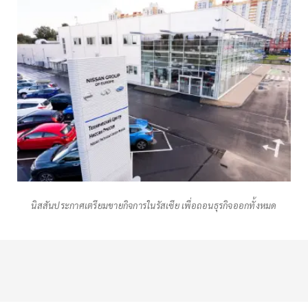
นิสสันประกาศเตรียมขายกิจการในรัสเซีย เพื่อถอนธุรกิจออกทั้งหมด