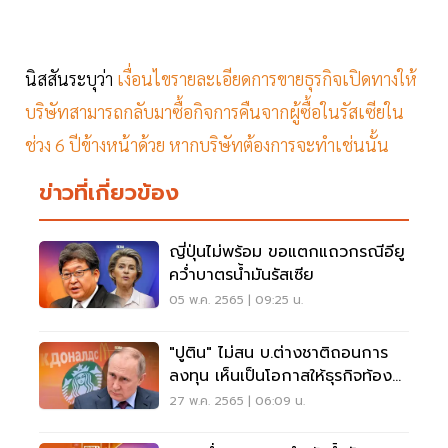
นิสสันระบุว่า
เงื่อนไขรายละเอียดการขายธุรกิจเปิดทางให้
บริษัทสามารถกลับมาซื้อกิจการคืนจากผู้ซื้อในรัสเซียใน
ช่วง 6 ปีข้างหน้าด้วย หากบริษัทต้องการจะทำเช่นนั้น
ข่าวที่เกี่ยวข้อง
ญี่ปุ่นไม่พร้อม ขอแตกแถวกรณีอียู
คว่ำบาตรน้ำมันรัสเซีย
05 พ.ค. 2565 | 09:25 น.
"ปูติน" ไม่สน บ.ต่างชาติถอนการ
ลงทุน เห็นเป็นโอกาสให้ธุรกิจท้อง
ถิ่นเติบโต
27 พ.ค. 2565 | 06:09 น.