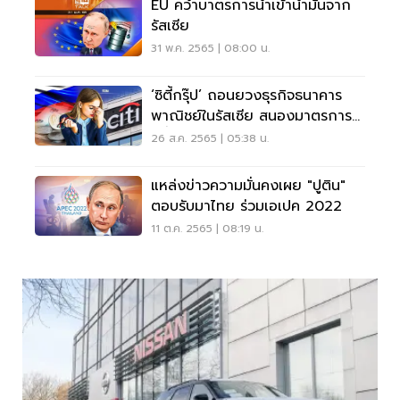
EU คว่ำบาตรการนำเข้าน้ำมันจาก
รัสเซีย
31 พ.ค. 2565 | 08:00 น.
‘ซิตี้กรุ๊ป’ ถอนยวงธุรกิจธนาคาร
พาณิชย์ในรัสเซีย สนองมาตรการ
คว่ำบาตร
26 ส.ค. 2565 | 05:38 น.
แหล่งข่าวความมั่นคงเผย "ปูติน"
ตอบรับมาไทย ร่วมเอเปค 2022
11 ต.ค. 2565 | 08:19 น.