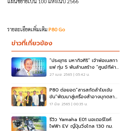
แผนขยายเป็น 100 แห่งในปี 2566
รายละเอียดเพิ่มเติม
P80 Go
ข่าวที่เกี่ยวข้อง
“ประยุทธ มหากิจศิริ” เจ้าพ่อเนสกา
แฟ ทุ่ม 5 พันล้านสร้าง “ศูนย์กีฬา
ระดับโลก”
27 เม.ย. 2565 | 05:42 น.
P80 ต่อยอด“สารสกัดลำไยเข้ม
ข้น”พัฒนาสู่เครื่องสำอางบุกตลาด
เยอรมัน ต.ค.นี้
17 มิ.ย. 2565 | 00:35 น.
รีวิว Yamaha E01 มอเตอร์ไซค์
ไฟฟ้า EV ญี่ปุ่นวิ่งไกล 130 กม.