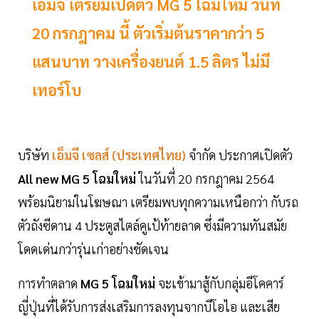
เอ็มจี เตรียมเปิดตัว MG 5 โฉมใหม่ วันที่
20 กรกฎาคม นี้ ตัวเริ่มต้นราคากว่า 5
แสนบาท วางเครื่องยนต์ 1.5 ลิตร ไม่มี
เทอร์โบ
บริษัท
เอ็มจี เซลส์ (ประเทศไทย)
จำกัด ประกาศเปิดตัว
All new MG 5 โฉมใหม่
ในวันที่ 20 กรกฎาคม 2564
พร้อมนิยามในโฆษณา เตรียมพบทุกความเหนือกว่า กับรถ
ตัวถังซีดาน 4 ประตูสไตล์คูเป้ท้ายลาด ซึ่งมีความทันสมัย
โดดเด่นกว่ารุ่นเก่าอย่างชัดเจน
การทำตลาด
MG 5 โฉมใหม่
จะเข้ามาสู้กับกลุ่มอีโคคาร์
ญี่ปุ่นที่ได้รับการส่งเสริมการลงทุนจากบีโอไอ และเสีย