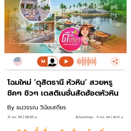
โฉมใหม่ ‘ดุสิตธานี หัวหิน’ สวยหรู
ชิคๆ ชิวๆ เดสติเนชั่นสัดฮ้อตหัวหิน
By
ธนวรรณ วินัยเสถียร
21 ส.ค. 65 | 06:00 น.
อัปเดตล่าสุด :
11 ธ.ค. 68 | 05:47 น.