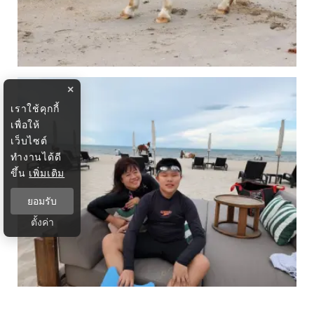
×
เราใช้คุกกี้
เพื่อให้
เว็บไซต์
ทำงานได้ดี
ขึ้น
เพิ่มเติม
ยอมรับ
ตั้งค่า