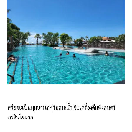
หรือจะเป็นมุมบาร์เก๋ๆริมสระน้ำ จิบเครื่องดื่มฟังดนตรี
เพลินใจมาก