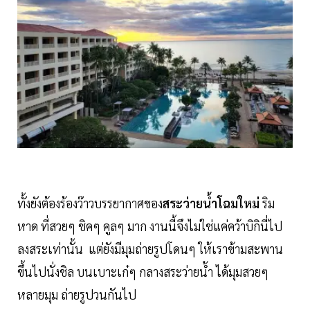
ทั้งยังต้องร้องว๊าวบรรยากาศของ
สระว่ายน้ำโฉมใหม่
ริม
หาด ที่สวยๆ ชิคๆ คูลๆ มาก งานนี้จึงไม่ใช่แค่คว้าบิกินี่ไป
ลงสระเท่านั้น แต่ยังมีมุมถ่ายรูปโดนๆ ให้เราข้ามสะพาน
ขึ้นไปนั่งชิล บนเบาะเก๋ๆ กลางสระว่ายน้ำ ได้มุมสวยๆ
หลายมุม ถ่ายรูปวนกันไป