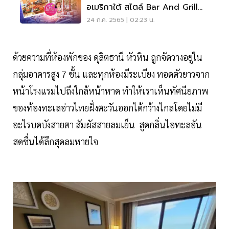
อเมริกาใต้ สไตล์ Bar And Grill
สุดชิคริมหาดหัวหิน
24 ก.ค. 2565 | 02:23 น.
ด้วยความที่ห้องพักของ ดุสิตธานี หัวหิน ถูกจัดวางอยู่ใน
กลุ่มอาคารสูง 7 ชั้น และทุกห้องมีระเบียง ทอดตัวยาวจาก
หน้าโรงแรมไปถึงใกล้หน้าหาด ทำให้เราเห็นทัศนียภาพ
ของท้องทะเลอ่าวไทยฝั่งตะวันออกได้กว้างไกลโดยไม่มี
อะไรบดบังสายตา สัมผัสสายลมเย็น สูดกลิ่นไอทะลอัน
สดชื่นได้ลึกสุดลมหายใจ