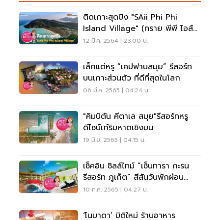
ติดเกาะสุดปัง "SAii Phi Phi
Island Village" (ทราย พีพี ไอส์
แลนด์)
12 มี.ค. 2564 | 23:00 น.
เล็กแต่หรู “เคปฟานสมุย” รีสอร์ท
บนเกาะส่วนตัว ที่ดีที่สุดในโลก
06 มี.ค. 2565 | 04:24 น.
"คิมป์ตัน คีตาเล สมุย"รีสอร์ทหรู
ดีไซน์เก๋ริมหาดเชิงมน
19 มิ.ย. 2565 | 04:15 น.
เช็คอิน ชิลล์ไทม์ “เซ็นทารา กะรน
รีสอร์ท ภูเก็ต” สีสันวันพักผ่อน
ภูเก็ต
10 ก.ค. 2565 | 04:27 น.
'โนมาดา’ มิติใหม่ ร้านอาหาร