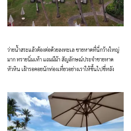
ว่ายน้ำสระแล้วต้องต่อด้วยลงทะเล ชายหาดที่นี่กว้างใหญ่
มาก ทรายนิ่มเท้า แถมมีม้า สัญลักษณ์ประจำชายหาด
หัวหิน เฝ้ารอคอยนักท่องเที่ยวอย่างเราให้ขึ้นไปขี่หลัง