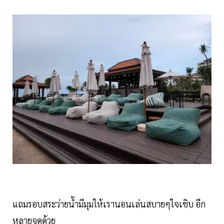
แถมรอบสระว่ายน้ำมีมุมให้เรานอนเล่นสบายๆใจเชิบ อีก
หลายจุดด้วย