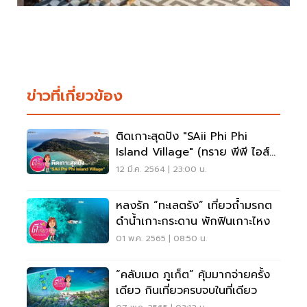
ข่าวที่เกี่ยวข้อง
ติดเกาะสุดปัง "SAii Phi Phi
Island Village" (ทราย พีพี ไอส์
แลนด์)
12 มี.ค. 2564 | 23:00 น.
หลงรัก “ทะเลตรัง” เที่ยวถ้ำมรกต
ดำน้ำเกาะกระดาน พักฟินเกาะไหง
01 พ.ค. 2565 | 08:50 น.
“คลับเมด ภูเก็ต” คุ้มมากจ่ายครั้ง
เดียว กินเที่ยวครบจบในที่เดียว