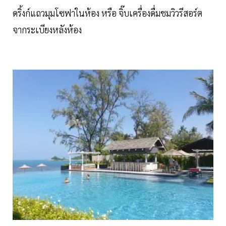
ดริ้งก์แถวมุมโซฟาในห้อง หรือ จิ๊บเครื่องดื่มชมวิวรีสอร์ต
จากระเบียงหลังห้อง