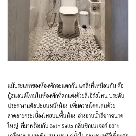
แม้ประเภทของห้องพักจะแตกกัน แต่สิ่งที่เหมือนกัน คือ
มู้ธแอนด์โทนในห้องพักที่ตกแต่งด้วยสีเอิร์ธโทน ประดับ
ประดางานศิลปะบนผนังห้อง เพิ่มความโดดเด่นด้วย
ลวดลายกระเบื้องไทยบนพื้นห้อง อ่างอาบน้ำสีขาวขนาด
ใหญ่ ที่มาพร้อมกับ Bath Salts กลิ่นซิกเนเจอร์ อย่าง
เกลือทะเลและพิมเสน นอนแช่น้ำไปจะนอนดูทีวีเชื่อมต่อ