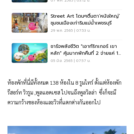
07 พ.ค. 2565 | 03:12 น.
Street Art โดนๆตื่นตา‘หนังใหญ่’
ชุมชนเมืองเก่าริมแม่นํ้าเพชรบุรี
29 พ.ค. 2565 | 07:53 น.
ชาร์จพลังชีวิต "เอาท์ริกเกอร์ เขา
หลัก" คุ้มมากพักคืนที่ 2 จ่ายแค่ 1
บาท
05 มิ.ย. 2565 | 07:57 น.
ห้องพักที่นี่มีทั้งหมด 138 ห้องใน 8 รูมไทร์ ตั้งแต่ห้องพัก
รีสอร์ท วิวรูม ,พูลแอคเซส ไปจนถึงพูลวิลล่า ซึ่งก็จะมี
ความกว้างของห้องและวิวที่แตกต่างกันออกไป