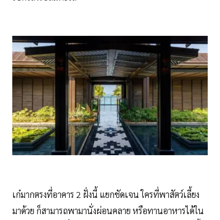
เก๋มากตรงที่อาคาร 2 ฝั่งนี้ แยกชัดเจน ใครที่พาสัตว์เลี้ยง
มาด้วย ก็สามารถพามานั่งผ่อนคลาย หรือทานอาหารได้ใน