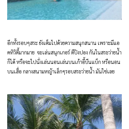
อีกทั้งรอบๆสระ ยังเต็มไปด้วยความสนุกสนาน เพราะมีแอ
คทิวิตี้มากมาย จะเล่นสนุกเกอร์ ตีปิงปอง กันในสระว่ายน้ำ
ก็ได้ หรือจะไปนั่งเล่นนอนเล่นบนเก้าอี้บีนแบ็ก หรือนอน
บนเสื่อ กลางสนามหญ้าเล็กๆรอบสระว่ายน้ำ มันใช่เลย