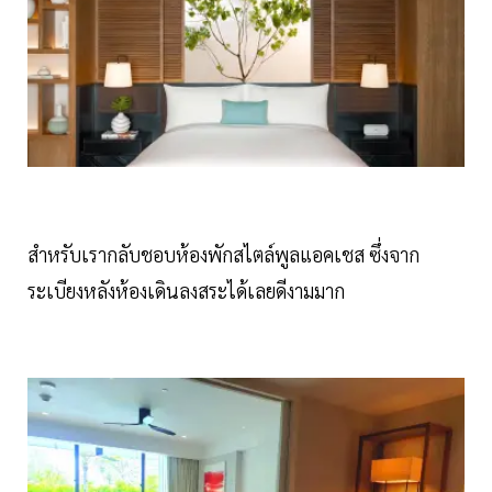
สำหรับเรากลับชอบห้องพักสไตล์พูลแอคเชส ซึ่งจาก
ระเบียงหลังห้องเดินลงสระได้เลยดีงามมาก