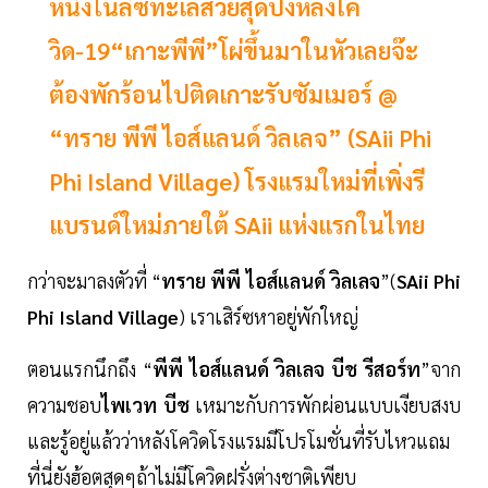
หนึ่งในลิซทะเลสวยสุดปังหลังโค
วิด-19“เกาะพีพี”โผ่ขึ้นมาในหัวเลยจ๊ะ
ต้องพักร้อนไปติดเกาะรับซัมเมอร์ @
“ทราย พีพี ไอส์แลนด์ วิลเลจ” (SAii Phi
Phi Island Village) โรงแรมใหม่ที่เพิ่งรี
แบรนด์ใหม่ภายใต้ SAii แห่งแรกในไทย
กว่าจะมาลงตัวที่ “
ทราย พีพี ไอส์แลนด์ วิลเลจ
”(
SAii Phi
Phi Island Village
) เราเสิร์ซหาอยู่พักใหญ่
ตอนแรกนึกถึง “
พีพี
ไอส์แลนด์
วิลเลจ
บีช
รีสอร์ท
”จาก
ความชอบ
ไพเวท บีช
เหมาะกับการพักผ่อนแบบเงียบสงบ
และรู้อยู่แล้วว่าหลังโควิดโรงแรมมีโปรโมชั่นที่รับไหวแถม
ที่นี่ยังฮ้อตสุดๆถ้าไม่มีโควิดฝรั่งต่างชาติเพียบ