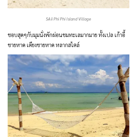
SAii Phi Phi Island Village
ชอบสุดๆกับมุมนั่งพักผ่อนชมทะเลมากมาย ทั้งเปล เก้าอี้
ชายหาด เตียงชายหาด หลากสไตล์