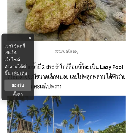
×
เราใช้คุกกี้
ธรรมชาติมากๆ
เพื่อให้
เว็บไซต์
ส่วนสระว่ายน้ำมี 2 สระ ถ้าใกล้ล็อบบี้ก็จะเป็น
Lazy Pool
ทำงานได้ดี
ขึ้น
เพิ่มเติม
สระนี้อาจจะมีขนาดเล็กหน่อย เลยไม่พลุกพล่าน ได้ฟิวว่าย
ยอมรับ
น้ำไปด้วยชมทะเลไปพราง
ตั้งค่า