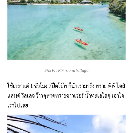
SAii Phi Phi Island Village
ใช้เวลาแค่ 1 ชั่วโมง สปีดโบ๊ท ก็นำเรามาถึง ทราย พีพี ไอส์
แลนด์ วิลเลจ ว๊าวๆหาดทรายขาวเว่อร์ น้ำทะเลใสๆ เอาใจ
เราไปเลย