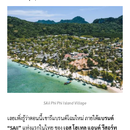
SAii Phi Phi Island Village
เลยเพิ่งรู้ว่าตอนนี้เขารีแบรนด์โฉมใหม่ ภายใต้
แบรนด์
“SAii”
แห่งแรกในไทย ของ
เอส โฮเทล แอนด์ รีสอร์ท