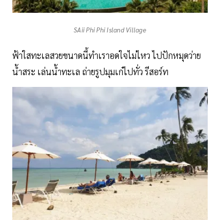
SAii Phi Phi Island Village
ฟ้าใสทะเลสวยขนาดนี้ทำเราอดใจไม่ไหว ไปปักหมุดว่าย
น้ำสระ เล่นน้ำทะเล ถ่ายรูปมุมเก๋ไปทั่ว รีสอร์ท