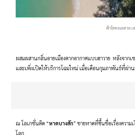
ฟ้าใสทะเลสวย เอาท
ผสมผสานกลิ่นอายเมืองตากอากาศแบบฮาวาย หลังจากเชน “
และเพิ่งเปิดให้บริการโฉมใหม่ เมื่อเดือนกุมภาพันธ์ที่ผ่า
ณ โลเกชั่นติด “
หาดบางสัก
” ชายหาดที่ขึ้นชื่อเรื่องค
โลก