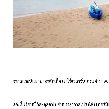
จากสนามบินนานาชาติภูเก็ต เราใช้เวลาขับรถยนต์ราว 90 นา
แค่เห็นล็อบบี้ ก็สะดุดตาไปกับบรรยากาศโปร่งโล่ง เฟอร์