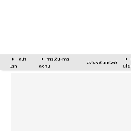
หน้า
การเงิน-การ
อสังหาริมทรัพย์
แรก
ลงทุน
นโย