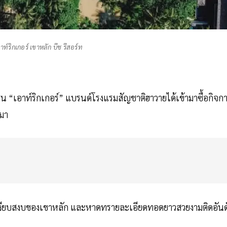
์ริกเกอร์ เขาหลัก บีช รีสอร์ท
เอาท์ริกเกอร์” แบรนด์โรงแรมสัญชาติฮาวายได้เข้ามาซื้อกิจก
นมา
วามเงียบสงบของเขาหลัก และหาดทรายละเอียดทอดยาวสวยงามติดอันด