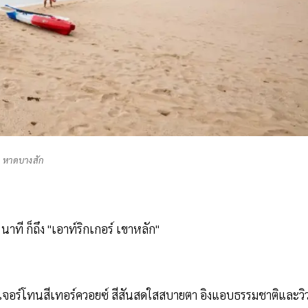
หาดบางสัก
ที ก็ถึง "เอาท์ริกเกอร์ เขาหลัก"
นิเจอร์โทนสีเทอร์ควอยซ์ สีสันสดใสสบายตา อิงแอบธรรมชาติและวิ