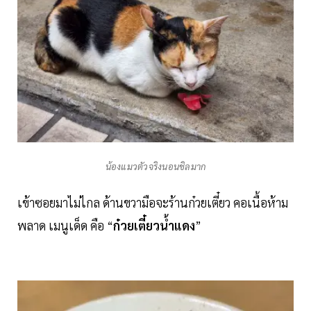
น้องแมวตัวจริงนอนชิลมาก
เข้าซอยมาไม่ไกล ด้านขวามือจะร้านก๋วยเตี๋ยว คอเนื้อห้าม
พลาด เมนูเด็ด คือ “
ก๋วยเตี๋ยวน้ำแดง
”