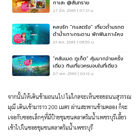
กาเสะ @สันทราย
27 มี.ค. 2565 | 07:21 น.
หลงรัก “ทะเลตรัง” เที่ยวถ้ำมรกต
ดำน้ำเกาะกระดาน พักฟินเกาะไหง
01 พ.ค. 2565 | 08:50 น.
“คลับเมด ภูเก็ต” คุ้มมากจ่ายครั้ง
เดียว กินเที่ยวครบจบในที่เดียว
07 พ.ค. 2565 | 03:12 น.
จากนั้นให้เดินข้ามถนนไป ไม่ไกลจะเห็นซอยถนนสุวรรณ
มุณี เดินเข้ามาราว 200 เมตร ผ่านสะพานข้ามคลอง ก็จะ
เจอกับซอยเล็กๆที่มีป้ายชุมชนตลาดริมน้ำเพชรบุรีเลี้ยว
เข้าไปในซอยชุมชนตลาดริมน้ำเพชรบุรี