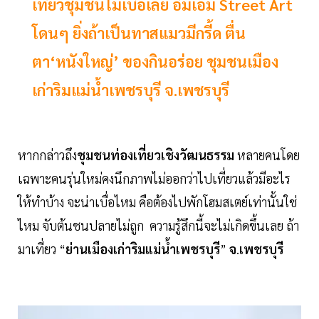
เที่ยวชุมชนไม่เบื่อเลย อิ่มเอม Street Art
โดนๆ ยิ่งถ้าเป็นทาสแมวมีกรี้ด ตื่น
ตา‘หนังใหญ่’ ของกินอร่อย ชุมชนเมือง
เก่าริมแม่นํ้าเพชรบุรี จ.เพชรบุรี
หากกล่าวถึง
ชุมชนท่องเที่ยวเชิงวัฒนธรรม
หลายคนโดย
เฉพาะคนรุ่นใหม่คงนึกภาพไม่ออกว่าไปเที่ยวแล้วมีอะไร
ให้ทำบ้าง จะน่าเบื่อไหม คือต้องไปพักโฮมสเตย์เท่านั้นใช่
ไหม จับต้นชนปลายไม่ถูก ความรู้สึกนี้จะไม่เกิดขึ้นเลย ถ้า
มาเที่ยว “
ย่านเมืองเก่าริมแม่น้ำเพชรบุรี
”
จ
.
เพชรบุรี