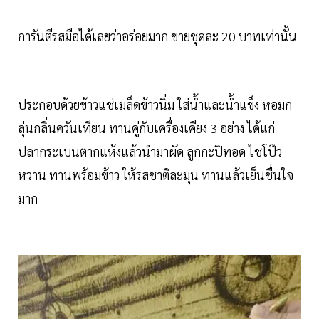
การันตีรสมือได้เลยว่าอร่อยมาก ขายชุดละ 20 บาทเท่านั้น
ประกอบด้วยข้าวแช่เมล็ดข้าวนิ่ม ใส่น้ำและน้ำแข็ง หอมก
ลุ่นกลิ่นควันเทียน ทานคู่กับเครื่องเคียง 3 อย่าง ได้แก่
ปลากระเบนตากแห้งแล้วนำมาผัด ลูกกะปิทอด ไชโป๊ว
หวาน ทานพร้อมข้าว ให้รสชาติละมุน ทานแล้วเย็นชื่นใจ
มาก