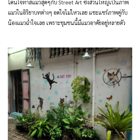
โดนใจทาสแมวสุดๆกับ Street Art ซึ่งส่วนใหญ่เป็นภาพ
แมวในอิริยาบทต่างๆ อดใจไม่ไหวเลย แชะแชร์ภาพคู่กับ
น้องแมวฉ่ำใจเลย เพราะชุมชนนี้มีแมวอาศัยอยู่หลายตัว