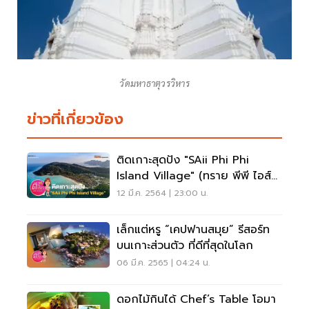
วัดมหาธาตุวรวิหาร
ข่าวที่เกี่ยวข้อง
ติดเกาะสุดปัง "SAii Phi Phi
Island Village" (ทราย พีพี ไอส์
แลนด์)
12 มี.ค. 2564 | 23:00 น.
เล็กแต่หรู “เคปฟานสมุย” รีสอร์ท
บนเกาะส่วนตัว ที่ดีที่สุดในโลก
06 มี.ค. 2565 | 04:24 น.
ดอกไม้กินได้ Chef’s Table โอมา