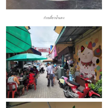
ก๋วยเตี๋ยวน้ำแดง