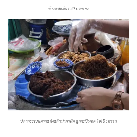
ข้าวแช่แม่อร 20 บาทเอง
ปลากระเบนตากแห้งแล้วนำมาผัด ลูกกะปิทอด ไชโป๊วหวาน