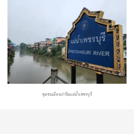
ชุมชนเมืองเก่าริมแม่นํ้าเพชรบุรี