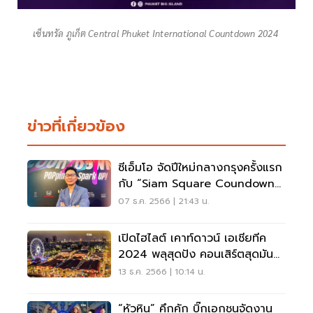
เซ็นทรัล ภูเก็ต Central Phuket International Countdown 2024
ข่าวที่เกี่ยวข้อง
ซีเอ็มโอ จัดปีใหม่กลางกรุงครั้งแรก
กับ “Siam Square Coundown
2024”
07 ธ.ค. 2566 | 21:43 น.
เปิดไฮไลต์ เคาท์ดาวน์ เอเชียทีค
2024 พลุสุดปัง คอนเสิร์ตสุดมันส์
รับปีใหม่
13 ธ.ค. 2566 | 10:14 น.
“หัวหิน” คึกคัก บิ๊กเอกชนจัดงาน