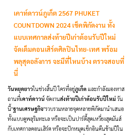
เคาท์ดาวน์ภูเก็ต 2567 PHUKET
COUNTDOWN 2024 เช็คพิกัดงาน ทั้ง
แบบเทศกาลส่งท้ายปีเก่าต้อนรับปีใหม่
จัดเต็มคอนเสิร์ตศิลปินไทย-เทศ พร้อม
พลุสุดอลังการ จะมีที่ไหนบ้าง ตรวจสอบที่
นี่
วันหยุดยาว
ในช่วงสิ้นปี ใครที่อยู่
ภูเก็ต
และกำลังมองหาส
ถานที่
เคาท์ดาวน์
จัดงาน
ส่งท้ายปีเก่าต้อนรับปีใหม่
วัน
นี้"
ฐานเศรษฐกิจ
"รวบรวมหลายจุดหลายพิกัดมานำเสนอ
ทั้งแบบดูพลุริมทะเล หรือจะเป็นปาร์ตี้สุดเหวี่ยงสุดมันส์
กับเทศกาลคอนเสิร์ต หรือจะปักหมุดเช็กอินคืนข้ามปีใน