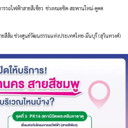
งการรถไฟฟ้าสายสีเขียว ช่วงหมอชิต-สะพานใหม่-คูคต
ยสีส้ม ช่วงศูนย์วัฒนธรรมแห่งประเทศไทย-มีนบุรี (สุวินทวงศ์)