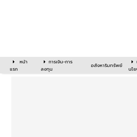
หน้า
การเงิน-การ
อสังหาริมทรัพย์
แรก
ลงทุน
นโย