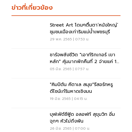
ข่าวที่เกี่ยวข้อง
Street Art โดนๆตื่นตา‘หนังใหญ่’
ชุมชนเมืองเก่าริมแม่นํ้าเพชรบุรี
29 พ.ค. 2565 | 07:53 น.
ชาร์จพลังชีวิต "เอาท์ริกเกอร์ เขา
หลัก" คุ้มมากพักคืนที่ 2 จ่ายแค่ 1
บาท
05 มิ.ย. 2565 | 07:57 น.
"คิมป์ตัน คีตาเล สมุย"รีสอร์ทหรู
ดีไซน์เก๋ริมหาดเชิงมน
19 มิ.ย. 2565 | 04:15 น.
บุฟเฟ่ต์ซีฟู้ด อลอฟท์ สุขุมวิท อิ่ม
จุกๆ หัวไม่ถึงพัน
26 มิ.ย. 2565 | 07:00 น.