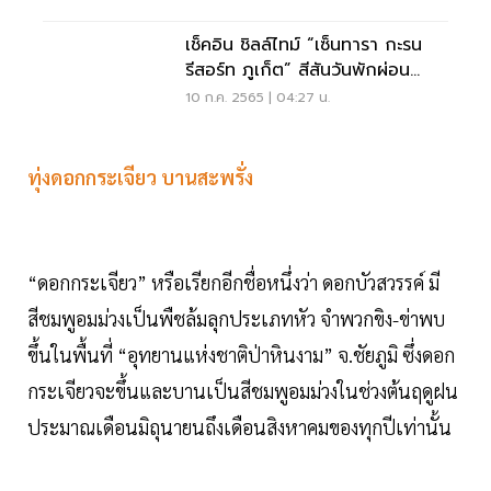
เช็คอิน ชิลล์ไทม์ “เซ็นทารา กะรน
รีสอร์ท ภูเก็ต” สีสันวันพักผ่อน
ภูเก็ต
10 ก.ค. 2565 | 04:27 น.
ทุ่งดอกกระเจียว บานสะพรั่ง
“ดอกกระเจียว” หรือเรียกอีกชื่อหนึ่งว่า ดอกบัวสวรรค์ มี
สีชมพูอมม่วงเป็นพืชล้มลุกประเภทหัว จำพวกขิง-ข่าพบ
ขึ้นในพื้นที่ “อุทยานแห่งชาติป่าหินงาม” จ.ชัยภูมิ ซึ่งดอก
กระเจียวจะขึ้นและบานเป็นสีชมพูอมม่วงในช่วงต้นฤดูฝน
ประมาณเดือนมิถุนายนถึงเดือนสิงหาคมของทุกปีเท่านั้น