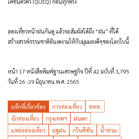
เคชั่นคิวคิว (QUEQ) ก่อนทุกครั้ง
ลองเที่ยวหน้าฝนกันดู แล้วจะสัมผัสได้ถึง “ฝน” ที่ได้
สร้างสรรค์ธรรมชาติอันงดงามให้กับมุมมองดีๆของโลกใบนี้
หน้า 17 หนังสือพิมพ์ฐานเศรษฐกิจ ปีที่ 42 ฉบับที่ 3,795
วันที่ 26 -29 มิถุนายน พ.ศ. 2565
แท็กที่เกี่ยวข้อง
การท่องเที่ยว
ททท.
นักท่องเที่ยว
กรุงเทพฯ
ฝนตก
แหล่งท่องเที่ยว
ฤดูฝน
กรีนซีซัน
น้ำท่วม