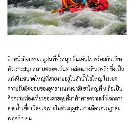
อีกหนึ่งกิจกรรมฤดูฝนที่ทั้งสนุก ตื่นเต้นไปพร้อมกับเสียง
หัวเราะสนุกสนานตลอดเส้นทางล่องแก่งหินเพลิง ซึ่งเป็น
แก่งหินขนาดใหญ่ที่สวยงามอยู่ในลำน้ำใสใหญ่ ในเขต
ความรับผิดชอบของอุทยานแห่งชาติเขาใหญ่ที่ 9 ถือเป็น
กิจกรรมท่องเที่ยวของสายลุยที่มาท้าทายความเร้าใจกลาง
สายน้ำเชี่ยว โดยเฉพาะในช่วงฤดูฝนราวเดือนกรกฎาคม-
พฤศจิกายน