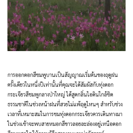
การออกดอกสีชมพูบานเป็นสัญญาณเริ่มต้นของฤดูฝน
ครั้งเดียวในหนึ่งปีเท่านั้นที่คุณจะได้สัมผัสกับทุ่งดอก
กระเจียวสีชมพูกลางป่าใหญ่ ได้สูดกลิ่นไอดินใกล้ชิด
ธรรมชาติในช่วงหน้าฝนที่สวยไม่แพ้ฤดูไหนๆ สำหรับช่วง
เวลาที่เหมาะสมในการชมทุ่งดอกกระเจียวควรเดินทางมา
ในช่วงเช้าจะพบสายหมอกสีขาวลอยละล่องอยู่เหนือดอก