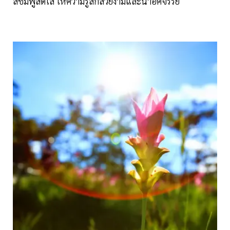
สีชมพูสดใส ให้ความรู้สึกสวยงามและน่าอัศจรรย์