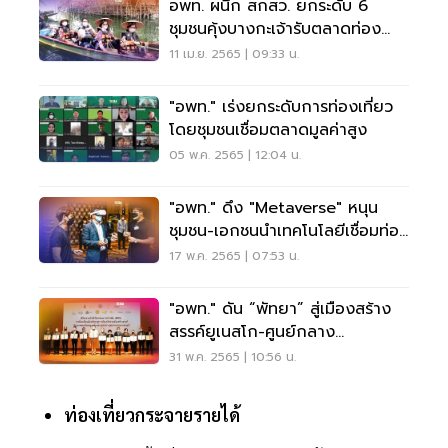
อพท. ผนึก สกสว. ยกระดับ 6
ชุมชนคุ้งบางกะเจ้ารับตลาดท่อง
เที่ยวคุณภาพสูง
11 เม.ย. 2565 | 09:33 น.
"อพท." เร่งยกระดับการท่องเที่ยว
โดยชุมชนเชื่อมตลาดมูลค่าสูง
05 พ.ค. 2565 | 12:04 น.
"อพท." ดึง "Metaverse" หนุน
ชุมชน-เอกชนนำเทคโนโลยีเชื่อมท่อง
เที่ยว
17 พ.ค. 2565 | 07:53 น.
"อพท." ดัน “พัทยา” สู่เมืองสร้าง
สรรค์ยูเนสโก-ศูนย์กลาง
อุตสาหกรรมภาพยนตร์
31 พ.ค. 2565 | 10:56 น.
ท่องเที่ยวกระจายรายได้