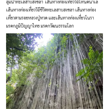
ลุ่มน้ำทะเลสาบสงขลา เส้นทางท่องเที่ยววิถีโหนดนาเล
เส้นทางท่องเที่ยววิถีชีวิตทะเลสาบสงขลา เส้นทางท่อง
เที่ยวตามรอยหลวงปู่ทวด และเส้นทางท่องเที่ยวโนรา
มรดกภูมิปัญญาไทย มรดกวัฒนธรรมโลก