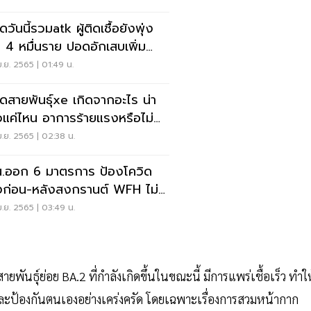
ดวันนี้รวมatk ผู้ติดเชื้อยังพุ่ง
า 4 หมื่นราย ปอดอักเสบเพิ่ม
14%
.ย. 2565 | 01:49 น.
ิดสายพันธุ์xe เกิดจากอะไร น่า
วแค่ไหน อาการร้ายแรงหรือไม่
นเลย
.ย. 2565 | 02:38 น.
.ออก 6 มาตรการ ป้องโควิด
งก่อน-หลังสงกรานต์ WFH ไม่
ยกว่า 50-70 %
.ย. 2565 | 03:49 น.
ายพันธุ์ย่อย BA.2 ที่กำลังเกิดขึ้นในขณะนี้ มีการแพร่เชื้อเร็ว ทำใ
ยงและป้องกันตนเองอย่างเคร่งครัด โดยเฉพาะเรื่องการสวมหน้ากาก