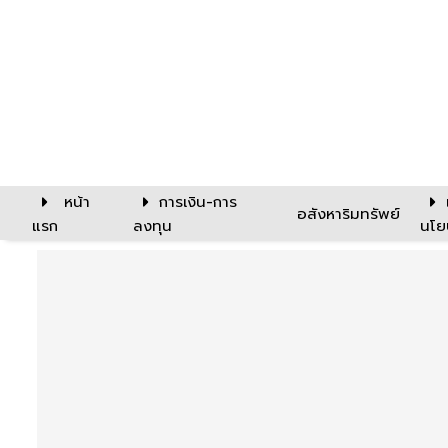
หน้า
การเงิน-การ
อสังหาริมทรัพย์
แรก
ลงทุน
นโย