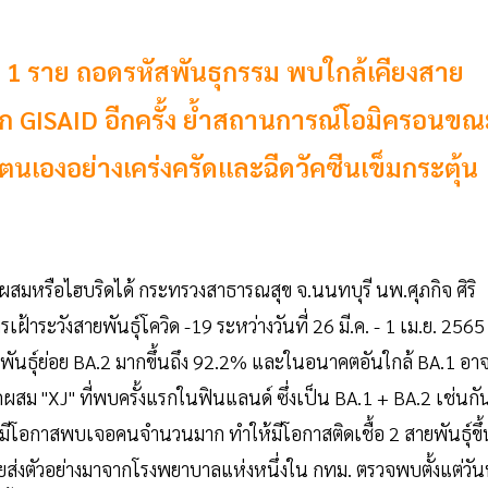
1 ราย ถอดรหัสพันธุกรรม พบใกล้เคียงสาย
าก GISAID อีกครั้ง ย้ำสถานการณ์โอมิครอนขณ
กันตนเองอย่างเคร่งครัดและฉีดวัคซีนเข็มกระตุ้น
ูกผสมหรือไฮบริดได้ กระทรวงสาธารณสุข จ.นนทบุรี นพ.ศุภกิจ ศิริ
าระวังสายพันธุ์โควิด -19 ระหว่างวันที่ 26 มี.ค. - 1 เม.ย. 2565
นธุ์ย่อย BA.2 มากขึ้นถึง 92.2% และในอนาคตอันใกล้ BA.1 อา
ูกผสม "XJ" ที่พบครั้งแรกในฟินแลนด์ ซึ่งเป็น BA.1 + BA.2 เช่นกั
่งมีโอกาสพบเจอคนจำนวนมาก ทำให้มีโอกาสติดเชื้อ 2 สายพันธุ์ขึ้
ยส่งตัวอย่างมาจากโรงพยาบาลแห่งหนึ่งใน กทม. ตรวจพบตั้งแต่วันท