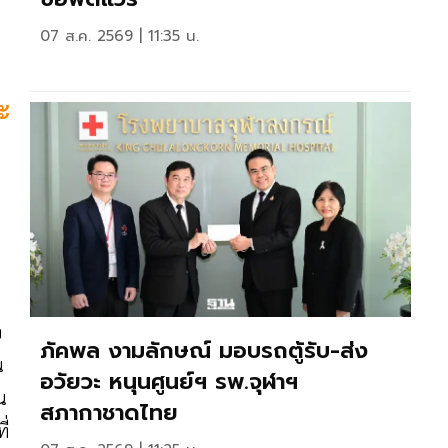
07 ส.ค. 2569 | 11:35 น.
ะ
จ
ภัคพล งามลักษณ์ มอบรถตู้รับ-ส่ง
น
อวัยวะ หนุนศูนย์ฯ รพ.จุฬาฯ
น
สภากาชาดไทย
ี่