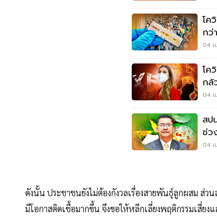
โควิ
กว่
8.
04 เม
โคว
กลั
อ่า
04 เม
สปน
ช่ว
น้อ
04 เม
ดังนั้น ประชาชนยังไม่ต้องกังวลเรื่องสายพันธุ์ลูกผสม ส่วนส
มีโอกาสติดเชื้อมากขึ้น จึงขอให้หลีกเลี่ยงพฤติกรรมเสี่