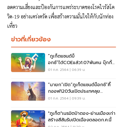
ลดความเสี่ยงและป้องกันการแพร่ระบาดของโรคไวรัสโค
วิด-19 อย่างเคร่งครัด เพื่อสร้างความมั่นใจให้กับนักท่อง
เที่ยว
ข่าวที่เกี่ยวข้อง
“ภูเก็ตแซนด์บ็
อกซ์”ได้COEแล้ว1.07พันคน บุ๊กกิ้ง
โรงแรม2.4หมื่นรูมไนท์
01 ก.ค. 2564 | 06:39 น.
“นายก”เปิด“ภูเก็ตแซนด์บ็อกซ์”คิ๊
กออฟ120วันเปิดประเทศลุย
ต่อ9จังหวัด
01 ก.ค. 2564 | 09:39 น.
"ภูเก็ต"เนรมิตป่าตอง-ย่านเมืองเก่า
สร้างสีสันรับเปิดเมืองตลอดก.ค.นี้