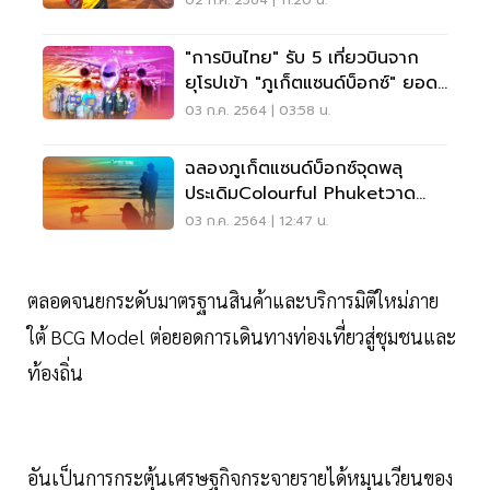
02 ก.ค. 2564 | 11:20 น.
"การบินไทย" รับ 5 เที่ยวบินจาก
ยุโรปเข้า "ภูเก็ตแซนด์บ็อกซ์" ยอด
1.3 พันคน
03 ก.ค. 2564 | 03:58 น.
ฉลองภูเก็ตแซนด์บ็อกซ์จุดพลุ
ประเดิมColourful Phuketวาด
สีสันหาดป่าตอง
03 ก.ค. 2564 | 12:47 น.
ตลอดจนยกระดับมาตรฐานสินค้าและบริการมิติใหม่ภาย
ใต้ BCG Model ต่อยอดการเดินทางท่องเที่ยวสู่ชุมชนและ
ท้องถิ่น
อันเป็นการกระตุ้นเศรษฐกิจกระจายรายได้หมุนเวียนของ