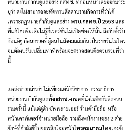
หน่วยงานกำกับดูแลอย่าง
กสทช. ที่
ก่อนหน้าเคยออกมาระ
บุว่า คงไม่สามารถจะทัดทานดีลควบรวมกิจการที่ว่าได้
เพราะกฎหมายกำกับดูแลอย่าง
พรบ.กสทช.ปี 2553
และ
ที่แก้ไขเพิ่มเติมไม่รู้กี่เวอร์ชั่นไม่เปิดช่องให้นั้น ถึงกับตั้งรับ
ก้อนอิฐ ก้อนกรวดที่ผู้คนในสังคมถล่มกันเป็นรายวันไม่ไหว
จนต้องปรับเปลี่ยนท่าทีพร้อมจะตรวจสอบดีลควบรวมที่ว่า
นี้
แหล่งข่าวกล่าวว่า ไม่เพียงแต่นักวิชาการ กรรมาธิการ
หน่วยงานกำกับดูแลทั้ง
กสทช.-กขค
ที่นั่งไม่ติดกับดีลควบ
รวมครั้งนี้ แม้แต่คู่ค้า ซัพพลายเออร์ ร้านค้ามือถือ หรือ
หน้าเคาท์เตอร์จำหน่ายมือถือ รวมถึงพนักงานของ 2 ค่าย
ยักษ์ที่กำลังตีปี๊บจะพลิกโฉมหน้า
โทรคมนาคมไทย
เองยัง