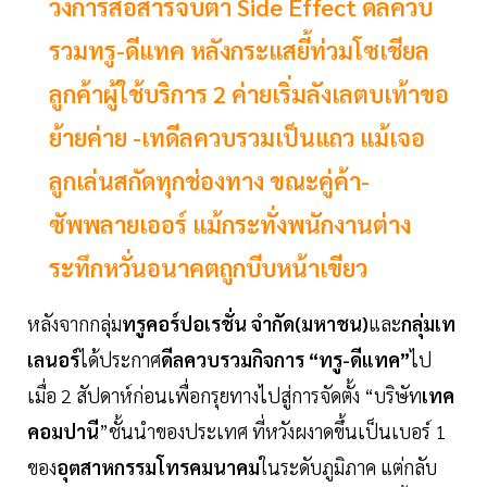
วงการสื่อสารจับตา Side Effect ดีลควบ
รวมทรู-ดีแทค หลังกระแสยี้ท่วมโซเชียล
ลูกค้าผู้ใช้บริการ 2 ค่ายเริ่มลังเลตบเท้าขอ
ย้ายค่าย -เทดีลควบรวมเป็นแถว แม้เจอ
ลูกเล่นสกัดทุกช่องทาง ขณะคู่ค้า-
ซัพพลายเออร์ แม้กระทั่งพนักงานต่าง
ระทึกหวั่นอนาคตถูกบีบหน้าเขียว
หลังจากกลุ่ม
ทรูคอร์ปอเรชั่น จำกัด(มหาชน)
และ
กลุ่มเท
เลนอร์
ได้ประกาศ
ดีลควบรวมกิจการ “ทรู-ดีแทค”
ไป
เมื่อ 2 สัปดาห์ก่อนเพื่อกรุยทางไปสู่การจัดตั้ง “บริษัท
เทค
คอมปานี
”ชั้นนำของประเทศ ที่หวังผงาดขึ้นเป็นเบอร์ 1
ของ
อุตสาหกรรมโทรคมนาคม
ในระดับภูมิภาค แต่กลับ