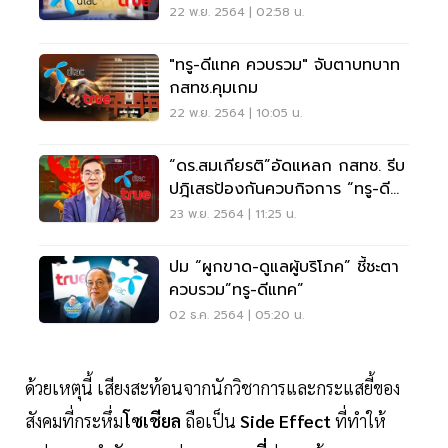
Tech Company
22 พ.ย. 2564 | 02:58 น.
"ทรู-ดีแทค ควบรวม" จับตาบทบาท
กสทช.คุมเกม
22 พ.ย. 2564 | 10:05 น.
“ดร.สมเกียรติ”อัดแหลก กสทช. รีบ
ปฎิเสธป้องกันควบกิจการ “ทรู-ดี
แทค”
23 พ.ย. 2564 | 11:25 น.
ปม “ผูกขาด-ดูแลผู้บริโภค” ชี้ชะตา
ควบรวม”ทรู-ดีแทค”
02 ธ.ค. 2564 | 05:20 น.
ด้วยเหตุนี้ เสียงสะท้อนจากนักวิชาการและกระแสยี้ของ
สังคมที่กระหึ่ม
โซเชียล
ถือเป็น
Side Effect
ที่ทำให้