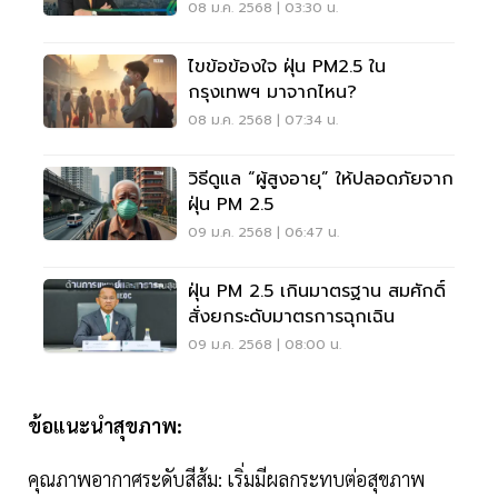
เข้าไทย
08 ม.ค. 2568 | 03:30 น.
ไขข้อข้องใจ ฝุ่น PM2.5 ใน
กรุงเทพฯ มาจากไหน?
08 ม.ค. 2568 | 07:34 น.
วิธีดูแล “ผู้สูงอายุ” ให้ปลอดภัยจาก
ฝุ่น PM 2.5
09 ม.ค. 2568 | 06:47 น.
ฝุ่น PM 2.5 เกินมาตรฐาน สมศักดิ์
สั่งยกระดับมาตรการฉุกเฉิน
09 ม.ค. 2568 | 08:00 น.
ข้อแนะนำสุขภาพ:
คุณภาพอากาศระดับสีส้ม: เริ่มมีผลกระทบต่อสุขภาพ